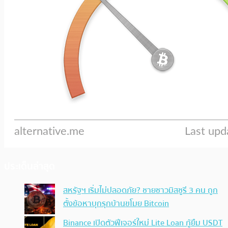
ประเด็นล่าสุด
สหรัฐฯ เริ่มไม่ปลอดภัย? ชายชาวมิสซูรี 3 คน ถูก
ตั้งข้อหาบุกรุกบ้านขโมย Bitcoin
Binance เปิดตัวฟีเจอร์ใหม่ Lite Loan กู้ยืม USDT