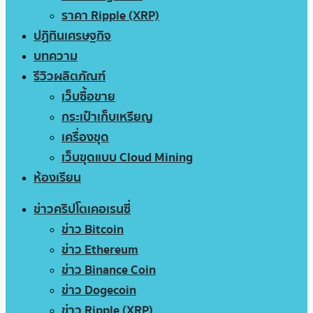
ราคา Ripple (XRP)
ปฏิทินเศรษฐกิจ
บทความ
รีวิวผลิตภัณฑ์
เว็บซื้อขาย
กระเป๋าเก็บเหรียญ
เครื่องขุด
เว็บขุดแบบ Cloud Mining
ห้องเรียน
ข่าวคริปโตเคอเรนซี่
ข่าว Bitcoin
ข่าว Ethereum
ข่าว Binance Coin
ข่าว Dogecoin
ข่าว Ripple (XRP)