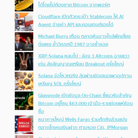
ได้โดยไม่ต้องขาย Bitcoin จากพอร์ต
Cloudflare เปิดตัวกระเป๋า Stablecoin ให้ AI
Agent จ่ายค่า API และคอนเทนต์เองได้
Michael Burry เตือน ตลาดหุ้นอาจใกล้พีคเสี่ยง
ดิ่งแรง ย้ำวิกฤตปี 1987 อาจซ้ำรอย
XRP-Solana หลบไป : ส่อง 3 Altcoins ฉายแวว
เด่น ส่งสัญญาณเตรียม Breakout ครั้งใหญ่
Solana จ่อโหวตจริง ลุ้นผ่านข้อเสนอเผาอุปทาน
เหรียญ SOL ครั้งใหญ่
Glassnode เปิดข้อมูล On-Chain ชี้แนวรับสำคัญ
Bitcoin อยู่โซน $63,000 เจ้ามือ-รายย่อยแห่ช้อน
ซื้อ
ธนาคารใหญ่ Wells Fargo ร่วมศึกชิงส่วนแบ่ง
ตลาดโทเคนเงินฝาก ตามรอย Citi, JPMorgan