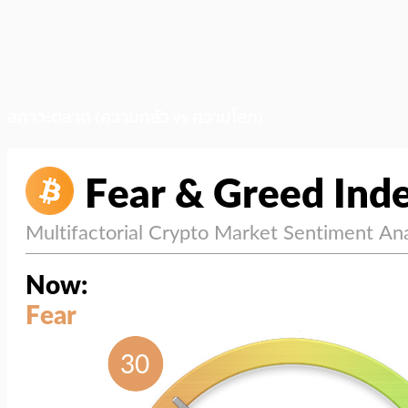
สภาวะตลาด (ความกลัว vs ความโลภ)