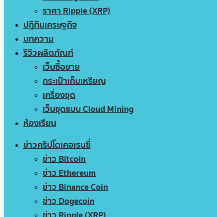
ราคา Ripple (XRP)
ปฏิทินเศรษฐกิจ
บทความ
รีวิวผลิตภัณฑ์
เว็บซื้อขาย
กระเป๋าเก็บเหรียญ
เครื่องขุด
เว็บขุดแบบ Cloud Mining
ห้องเรียน
ข่าวคริปโตเคอเรนซี่
ข่าว Bitcoin
ข่าว Ethereum
ข่าว Binance Coin
ข่าว Dogecoin
ข่าว Ripple (XRP)