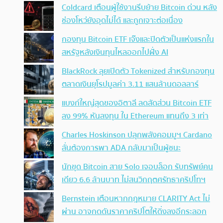
Coldcard เตือนผู้ใช้งานรีบย้าย Bitcoin ด่วน หลัง
ช่องโหว่ยังอุดไม่ได้ และถูกเจาะต่อเนื่อง
กองทุน Bitcoin ETF เจ๊งและปิดตัวเป็นแห่งแรกใน
สหรัฐหลังเงินทุนไหลออกไปฝั่ง AI
BlackRock ลุยเปิดตัว Tokenized สำหรับกองทุน
ตลาดเงินยุโรปมูลค่า 3.11 แสนล้านดอลลาร์
แบงก์ใหญ่สุดของอิตาลี ลดสัดส่วน Bitcoin ETF
ลง 99% หันลงทุน ใน Ethereum แทนถึง 3 เท่า
Charles Hoskinson ปลุกพลังคอมมูฯ Cardano
ลั่นต้องการพา ADA กลับมาเป็นผู้ชนะ
นักขุด Bitcoin สาย Solo เจอบล็อก รับทรัพย์คน
เดียว 6.6 ล้านบาท ไม่สนวิกฤตศรัทธาคริปโทฯ
Bernstein เตือนหากกฎหมาย CLARITY Act ไม่
ผ่าน อาจกดดันราคาคริปโตให้ดิ่งลงอีกระลอก