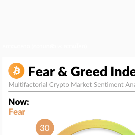
สภาวะตลาด (ความกลัว vs ความโลภ)