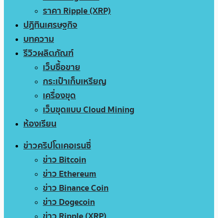
ราคา Ripple (XRP)
ปฏิทินเศรษฐกิจ
บทความ
รีวิวผลิตภัณฑ์
เว็บซื้อขาย
กระเป๋าเก็บเหรียญ
เครื่องขุด
เว็บขุดแบบ Cloud Mining
ห้องเรียน
ข่าวคริปโตเคอเรนซี่
ข่าว Bitcoin
ข่าว Ethereum
ข่าว Binance Coin
ข่าว Dogecoin
ข่าว Ripple (XRP)