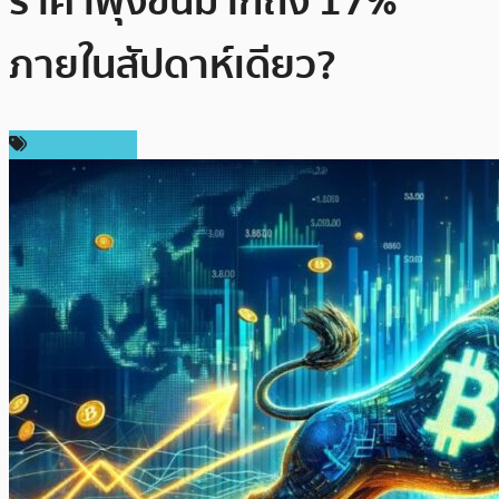
ราคาพุ่งขึ้นมากถึง 17%
ภายในสัปดาห์เดียว?
ราคา Bitcoin