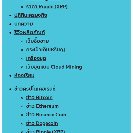
ราคา Ripple (XRP)
ปฏิทินเศรษฐกิจ
บทความ
รีวิวผลิตภัณฑ์
เว็บซื้อขาย
กระเป๋าเก็บเหรียญ
เครื่องขุด
เว็บขุดแบบ Cloud Mining
ห้องเรียน
ข่าวคริปโตเคอเรนซี่
ข่าว Bitcoin
ข่าว Ethereum
ข่าว Binance Coin
ข่าว Dogecoin
ข่าว Ripple (XRP)