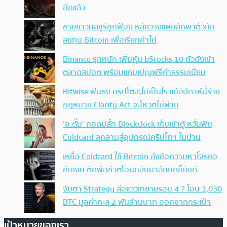
อีกแล้ว
ชายชาวมิสซูรีถูกฟ้อง หลังวางแผนลักพาตัวนัก
ลงทุน Bitcoin เพื่อเรียกค่าไถ่
Binance รุกหนัก เพิ่มหุ้น bStocks 10 ตัวดังเข้า
ตลาดสปอต พร้อมแคมเปญฟรีค่าธรรมเนียม
Bitwise ฟันธง คริปโตจะไม่เป็นไร แม้สัปดาห์นี้ร่าง
กฎหมาย Clarity Act จะโหวตไม่ผ่าน
‘อ.ตั๊ม’ ถอดปลั้ก Blockclock เก็บเข้าตู้ หวั่นพิษ
Coldcard ลุกลามสู่อุปกรณ์คริปโทฯ ในบ้าน
เหยื่อ Coldcard ใช้ Bitcoin ส่งข้อความหาโจรขอ
คืนเงิน ตัดพ้อชีวิตโอนกลับมาสักนิดก็ยังดี
จับตา Strategy ส่อแววเทขายรอบ 4 ? โอน 1,030
BTC มูลค่าทะลุ 2 พันล้านบาท ออกจากกระเป๋า
เป้าหมายของเรา