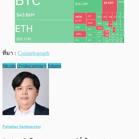
ที่มา :
Cointelegraph
bitcoin
cryptocurrency
futures
Patiphan Santivarotai