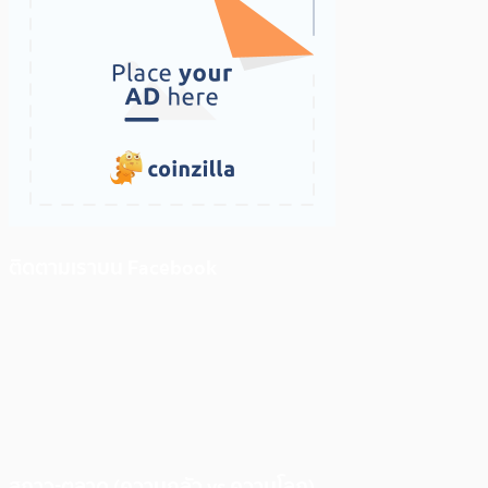
ติดตามเราบน Facebook
สภาวะตลาด (ความกลัว vs ความโลภ)