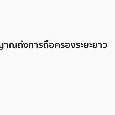
่งสัญญาณถึงการถือครองระยะยาว