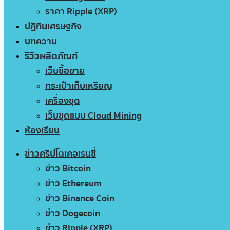
ราคา Ripple (XRP)
ปฏิทินเศรษฐกิจ
บทความ
รีวิวผลิตภัณฑ์
เว็บซื้อขาย
กระเป๋าเก็บเหรียญ
เครื่องขุด
เว็บขุดแบบ Cloud Mining
ห้องเรียน
ข่าวคริปโตเคอเรนซี่
ข่าว Bitcoin
ข่าว Ethereum
ข่าว Binance Coin
ข่าว Dogecoin
ข่าว Ripple (XRP)