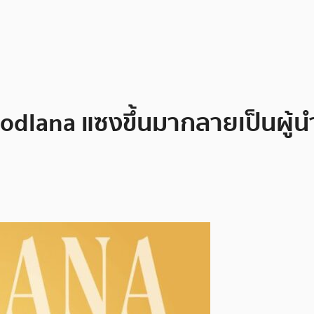
oodlana แซงขึ้นมากลายเป็นผู้