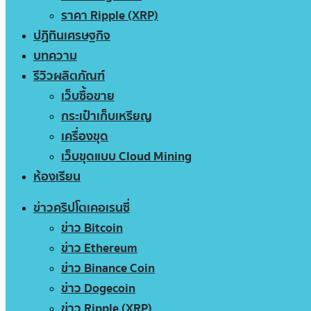
ราคา Ripple (XRP)
ปฏิทินเศรษฐกิจ
บทความ
รีวิวผลิตภัณฑ์
เว็บซื้อขาย
กระเป๋าเก็บเหรียญ
เครื่องขุด
เว็บขุดแบบ Cloud Mining
ห้องเรียน
ข่าวคริปโตเคอเรนซี่
ข่าว Bitcoin
ข่าว Ethereum
ข่าว Binance Coin
ข่าว Dogecoin
ข่าว Ripple (XRP)