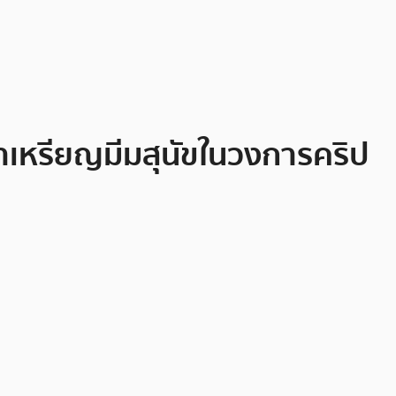
นำเหรียญมีมสุนัขในวงการคริป