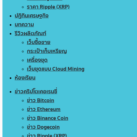
ราคา Ripple (XRP)
ปฏิทินเศรษฐกิจ
บทความ
รีวิวผลิตภัณฑ์
เว็บซื้อขาย
กระเป๋าเก็บเหรียญ
เครื่องขุด
เว็บขุดแบบ Cloud Mining
ห้องเรียน
ข่าวคริปโตเคอเรนซี่
ข่าว Bitcoin
ข่าว Ethereum
ข่าว Binance Coin
ข่าว Dogecoin
ข่าว Ripple (XRP)