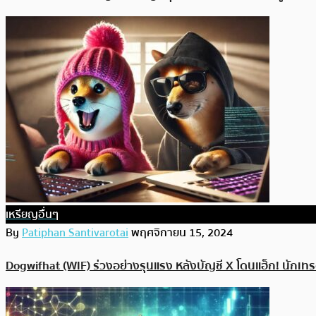
เหรียญอื่นๆ
By
Patiphan Santivarotai
พฤศจิกายน 15, 2024
Dogwifhat (WIF) ร่วงอย่างรุนแรง หลังบัญชี X โดนแฮ็ก! นักเทร