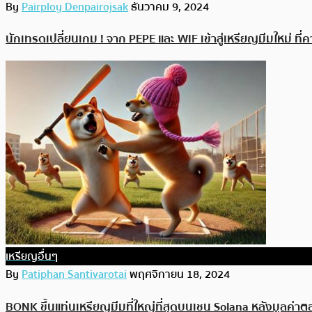
By
Pairploy Denpairojsak
ธันวาคม 9, 2024
นักเทรดเปลี่ยนเกม ! จาก PEPE และ WIF เข้าสู่เหรียญมีมใหม่ ที
เหรียญอื่นๆ
By
Patiphan Santivarotai
พฤศจิกายน 18, 2024
BONK ขึ้นแท่นเหรียญมีมที่ใหญ่ที่สุดบนเชน Solana หลังมูลค่า