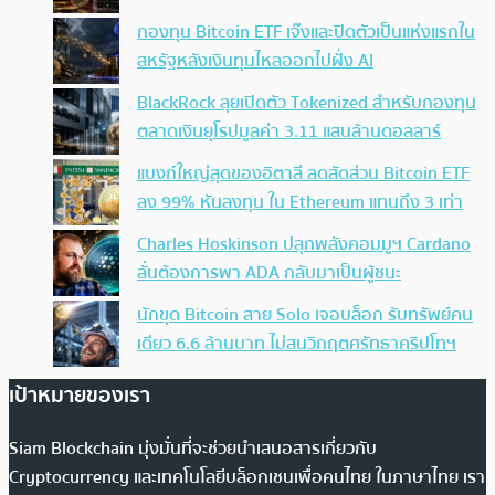
กองทุน Bitcoin ETF เจ๊งและปิดตัวเป็นแห่งแรกใน
สหรัฐหลังเงินทุนไหลออกไปฝั่ง AI
BlackRock ลุยเปิดตัว Tokenized สำหรับกองทุน
ตลาดเงินยุโรปมูลค่า 3.11 แสนล้านดอลลาร์
แบงก์ใหญ่สุดของอิตาลี ลดสัดส่วน Bitcoin ETF
ลง 99% หันลงทุน ใน Ethereum แทนถึง 3 เท่า
Charles Hoskinson ปลุกพลังคอมมูฯ Cardano
ลั่นต้องการพา ADA กลับมาเป็นผู้ชนะ
นักขุด Bitcoin สาย Solo เจอบล็อก รับทรัพย์คน
เดียว 6.6 ล้านบาท ไม่สนวิกฤตศรัทธาคริปโทฯ
เป้าหมายของเรา
Siam Blockchain มุ่งมั่นที่จะช่วยนำเสนอสารเกี่ยวกับ
Cryptocurrency และเทคโนโลยีบล็อกเชนเพื่อคนไทย ในภาษาไทย เรา