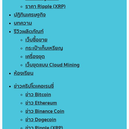
ราคา Ripple (XRP)
ปฏิทินเศรษฐกิจ
บทความ
รีวิวผลิตภัณฑ์
เว็บซื้อขาย
กระเป๋าเก็บเหรียญ
เครื่องขุด
เว็บขุดแบบ Cloud Mining
ห้องเรียน
ข่าวคริปโตเคอเรนซี่
ข่าว Bitcoin
ข่าว Ethereum
ข่าว Binance Coin
ข่าว Dogecoin
ข่าว Ripple (XRP)