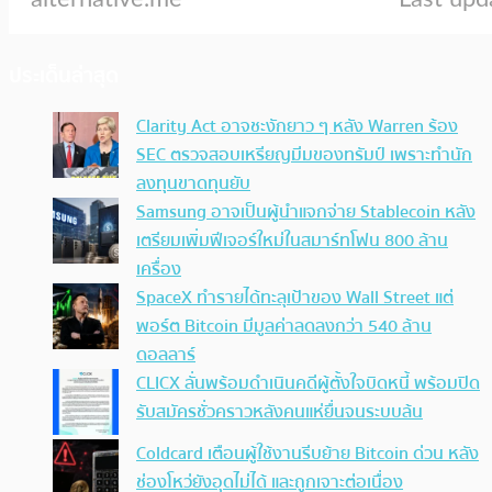
ประเด็นล่าสุด
Clarity Act อาจชะงักยาว ๆ หลัง Warren ร้อง
SEC ตรวจสอบเหรียญมีมของทรัมป์ เพราะทำนัก
ลงทุนขาดทุนยับ
Samsung อาจเป็นผู้นำแจกจ่าย Stablecoin หลัง
เตรียมเพิ่มฟีเจอร์ใหม่ในสมาร์ทโฟน 800 ล้าน
เครื่อง
SpaceX ทำรายได้ทะลุเป้าของ Wall Street แต่
พอร์ต Bitcoin มีมูลค่าลดลงกว่า 540 ล้าน
ดอลลาร์
CLICX ลั่นพร้อมดำเนินคดีผู้ตั้งใจบิดหนี้ พร้อมปิด
รับสมัครชั่วคราวหลังคนแห่ยื่นจนระบบล้น
Coldcard เตือนผู้ใช้งานรีบย้าย Bitcoin ด่วน หลัง
ช่องโหว่ยังอุดไม่ได้ และถูกเจาะต่อเนื่อง