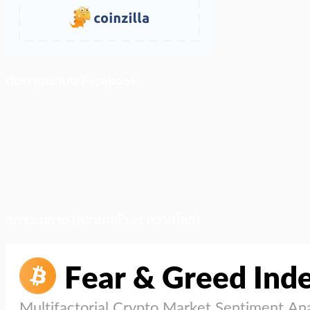
ติดตามเราบน Facebook
สภาวะตลาด (ความกลัว vs ความโลภ)