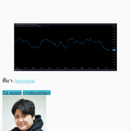
ที่มา:
bitcoinist
Alt season
cryptocurrency