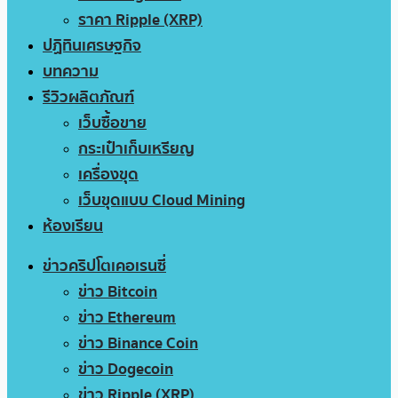
ราคา Ripple (XRP)
ปฏิทินเศรษฐกิจ
บทความ
รีวิวผลิตภัณฑ์
เว็บซื้อขาย
กระเป๋าเก็บเหรียญ
เครื่องขุด
เว็บขุดแบบ Cloud Mining
ห้องเรียน
ข่าวคริปโตเคอเรนซี่
ข่าว Bitcoin
ข่าว Ethereum
ข่าว Binance Coin
ข่าว Dogecoin
ข่าว Ripple (XRP)