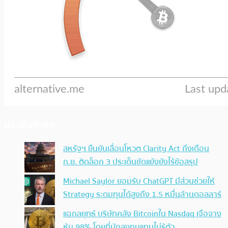
ประเด็นล่าสุด
สหรัฐฯ ยืนยันเลื่อนโหวต Clarity Act ถึงเดือน
ก.ย. ติดล็อก 3 ประเด็นขัดแย้งยังไร้ข้อสรุป
Michael Saylor ยอมรับ ChatGPT มีส่วนช่วยให้
Strategy ระดมทุนได้สูงถึง 1.5 หมื่นล้านดอลลาร์
แฉกลยุทธ์ บริษัทคลัง Bitcoinใน Nasdaq เจือจาง
หุ้น 98% โดยที่นักลงทุนแทบไม่รู้ตัว