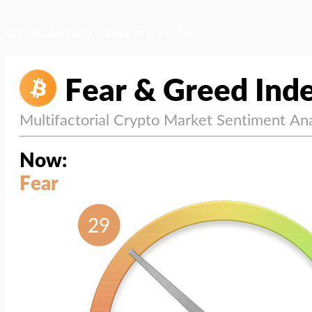
สภาวะตลาด (ความกลัว vs ความโลภ)