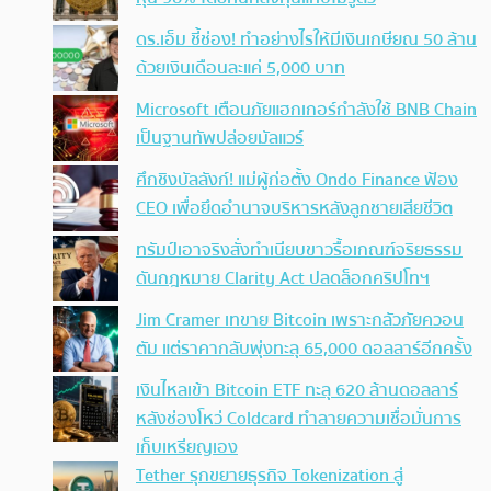
ดร.เอ็ม ชี้ช่อง! ทำอย่างไรให้มีเงินเกษียณ 50 ล้าน
ด้วยเงินเดือนละแค่ 5,000 บาท
Microsoft เตือนภัยแฮกเกอร์กำลังใช้ BNB Chain
เป็นฐานทัพปล่อยมัลแวร์
ศึกชิงบัลลังก์! แม่ผู้ก่อตั้ง Ondo Finance ฟ้อง
CEO เพื่อยึดอำนาจบริหารหลังลูกชายเสียชีวิต
ทรัมป์เอาจริง สั่งทำเนียบขาวรื้อเกณฑ์จริยธรรม
ดันกฎหมาย Clarity Act ปลดล็อกคริปโทฯ
Jim Cramer เทขาย Bitcoin เพราะกลัวภัยควอน
ตัม แต่ราคากลับพุ่งทะลุ 65,000 ดอลลาร์อีกครั้ง
เงินไหลเข้า Bitcoin ETF ทะลุ 620 ล้านดอลลาร์
หลังช่องโหว่ Coldcard ทำลายความเชื่อมั่นการ
เก็บเหรียญเอง
Tether รุกขยายธุรกิจ Tokenization สู่