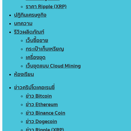
ราคา Ripple (XRP)
ปฏิทินเศรษฐกิจ
บทความ
รีวิวผลิตภัณฑ์
เว็บซื้อขาย
กระเป๋าเก็บเหรียญ
เครื่องขุด
เว็บขุดแบบ Cloud Mining
ห้องเรียน
ข่าวคริปโตเคอเรนซี่
ข่าว Bitcoin
ข่าว Ethereum
ข่าว Binance Coin
ข่าว Dogecoin
ข่าว Ripple (XRP)