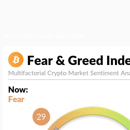
สภาวะตลาด (ความกลัว vs ความโลภ)