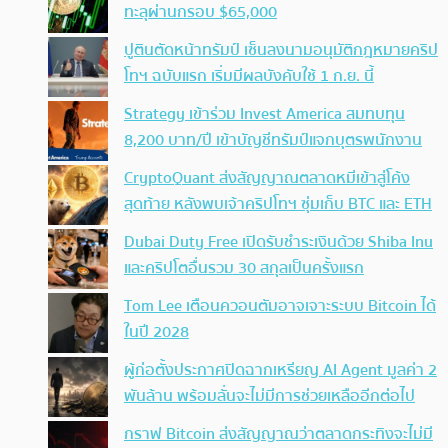
ทะลุผ่านกรอบ $65,000
ปูตินตัดหน้าทรัมป์ เซ็นลงนามอนุมัติกฎหมายคริป
โทฯ ฉบับแรก เริ่มมีผลบังคับใช้ 1 ก.ย. นี้
Strategy เข้าร่วม Invest America สมทบทุน
8,200 บาท/ปี เข้าบัญชีทรัมป์แจกบุตรพนักงาน
CryptoQuant ส่งสัญญาณตลาดหมีเข้าสู่โค้ง
สุดท้าย หลังพบเจ้าคริปโทฯ ซุ่มเก็บ BTC และ ETH
Dubai Duty Free เปิดรับชำระเงินด้วย Shiba Inu
และคริปโตอื่นรวม 30 สกุลเป็นครั้งแรก
Tom Lee เตือนควอนตัมอาจเจาะระบบ Bitcoin ได้
ในปี 2028
ผู้ก่อตั้งประกาศปิดฉากเหรียญ AI Agent มูลค่า 2
พันล้าน พร้อมลั่นจะไม่มีการช่วยเหลืออีกต่อไป
กราฟ Bitcoin ส่งสัญญาณว่าตลาดกระทิงจะไม่มี