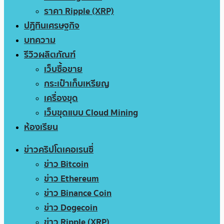
ราคา Ripple (XRP)
ปฏิทินเศรษฐกิจ
บทความ
รีวิวผลิตภัณฑ์
เว็บซื้อขาย
กระเป๋าเก็บเหรียญ
เครื่องขุด
เว็บขุดแบบ Cloud Mining
ห้องเรียน
ข่าวคริปโตเคอเรนซี่
ข่าว Bitcoin
ข่าว Ethereum
ข่าว Binance Coin
ข่าว Dogecoin
ข่าว Ripple (XRP)