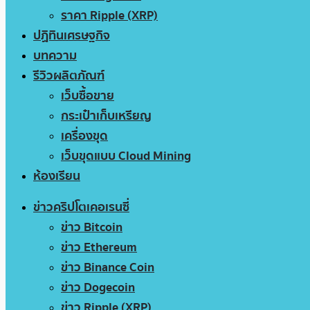
ราคา Ripple (XRP)
ปฏิทินเศรษฐกิจ
บทความ
รีวิวผลิตภัณฑ์
เว็บซื้อขาย
กระเป๋าเก็บเหรียญ
เครื่องขุด
เว็บขุดแบบ Cloud Mining
ห้องเรียน
ข่าวคริปโตเคอเรนซี่
ข่าว Bitcoin
ข่าว Ethereum
ข่าว Binance Coin
ข่าว Dogecoin
ข่าว Ripple (XRP)