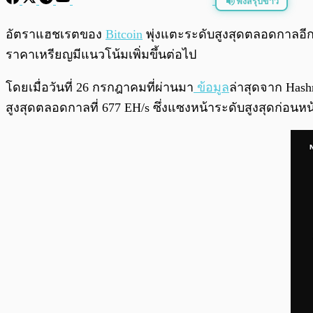
ฟังสรุปข่าว
พร้อมเล่น
อัตราแฮชเรตของ
Bitcoin
พุ่งแตะระดับสูงสุดตลอดกาลอีกค
ราคาเหรียญมีแนวโน้มเพิ่มขึ้นต่อไป
โดยเมื่อวันที่ 26 กรกฎาคมที่ผ่านมา
ข้อมูล
ล่าสุดจาก Hashr
สูงสุดตลอดกาลที่ 677 EH/s ซึ่งแซงหน้าระดับสูงสุดก่อนหน้าท