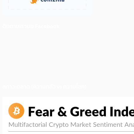
ติดตามเราบน Facebook
สภาวะตลาด (ความกลัว vs ความโลภ)