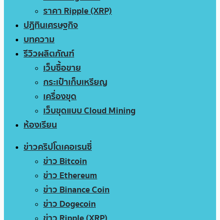
ราคา Ripple (XRP)
ปฏิทินเศรษฐกิจ
บทความ
รีวิวผลิตภัณฑ์
เว็บซื้อขาย
กระเป๋าเก็บเหรียญ
เครื่องขุด
เว็บขุดแบบ Cloud Mining
ห้องเรียน
ข่าวคริปโตเคอเรนซี่
ข่าว Bitcoin
ข่าว Ethereum
ข่าว Binance Coin
ข่าว Dogecoin
ข่าว Ripple (XRP)