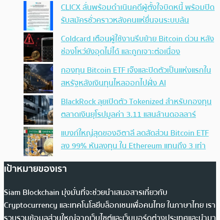
CLICX ลั่นพร้อมดำเนินคดีผู้ตั้งใจบิดหนี้ พร้อมปิด
รับสมัครชั่วคราวหลังคนแห่ยื่นจนระบบล้น
Coldcard เตือนผู้ใช้งานรีบย้าย Bitcoin ด่วน หลัง
ช่องโหว่ยังอุดไม่ได้ และถูกเจาะต่อเนื่อง
กองทุน Bitcoin ETF เจ๊งและปิดตัวเป็นแห่งแรกใน
สหรัฐหลังเงินทุนไหลออกไปฝั่ง AI
BlackRock ลุยเปิดตัว Tokenized สำหรับกองทุน
ตลาดเงินยุโรปมูลค่า 3.11 แสนล้านดอลลาร์
แบงก์ใหญ่สุดของอิตาลี ลดสัดส่วน Bitcoin ETF
ลง 99% หันลงทุน ใน Ethereum แทนถึง 3 เท่า
เป้าหมายของเรา
Siam Blockchain มุ่งมั่นที่จะช่วยนำเสนอสารเกี่ยวกับ
Cryptocurrency และเทคโนโลยีบล็อกเชนเพื่อคนไทย ในภาษาไทย เรา
รวบรวมข้อมูลส่วนใหญ่จากเว็บไซต์และเว็บบอร์ดต่างประเทศและนำมา