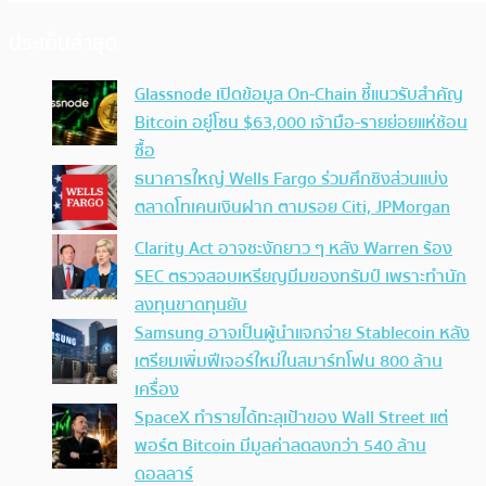
ประเด็นล่าสุด
Glassnode เปิดข้อมูล On-Chain ชี้แนวรับสำคัญ
Bitcoin อยู่โซน $63,000 เจ้ามือ-รายย่อยแห่ช้อน
ซื้อ
ธนาคารใหญ่ Wells Fargo ร่วมศึกชิงส่วนแบ่ง
ตลาดโทเคนเงินฝาก ตามรอย Citi, JPMorgan
Clarity Act อาจชะงักยาว ๆ หลัง Warren ร้อง
SEC ตรวจสอบเหรียญมีมของทรัมป์ เพราะทำนัก
ลงทุนขาดทุนยับ
Samsung อาจเป็นผู้นำแจกจ่าย Stablecoin หลัง
เตรียมเพิ่มฟีเจอร์ใหม่ในสมาร์ทโฟน 800 ล้าน
เครื่อง
SpaceX ทำรายได้ทะลุเป้าของ Wall Street แต่
พอร์ต Bitcoin มีมูลค่าลดลงกว่า 540 ล้าน
ดอลลาร์