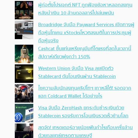
ผู้ก่อตั้งโปรเจกต์ NFT ถูกฟ้องข้อหาหลอกลงทุน
หลังนำเงิน 10 ล้านดอลลาร์ไปเล่นพนัน
Broadridge จับมือ Payward Services เปิดทางผู้
ถือหุ้นโทเคน xStocksโหวตลงมติในการประชุมผู้
ถือหุ้นจริง
Cashcat ขึ้นแท่นเหรียญมีมที่โตแรงที่สุดในเวลานี้
สัปดาห์เดียวพุ่งกว่า 150%
Western Union จับมือ Visa ลุยเปิดตัว
Stablecard ดันโอนเงินผ่าน Stablecoin
ไขความลับนักลงทุนคริปโทฯ เกาหลีใต้! รอดจาก
แฮก Coldcard Wallet ได้อย่างไร
Visa จับมือ ZeroHash ยกระดับชำระเงินด้วย
Stablecoin รองรับการโอนเงินรวดเร็วข้ามโลก
สุดจัด! เทรดเดอร์อายุน้อยฟันกำไรเกือบครึ่งล้าน
ด้วยกลยุทธ์เทรดตามเศรษฐี