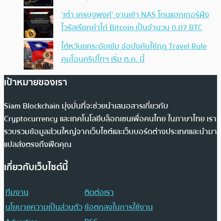
‘เต๋า เศรษฐพงศ์’ งานเข้า NAS โดนแฮกเกอร์ฝัง
ไวรัสเรียกค่าไถ่ Bitcoin เป็นจำนวน 0.07 BTC
ไต้หวันยกระดับเข้ม จ่อบังคับใช้กฏ Travel Rule
คุมโอนคริปโทฯ เริ่ม ต.ค. นี้
เป้าหมายของเรา
Siam Blockchain มุ่งมั่นที่จะช่วยนำเสนอสารเกี่ยวกับ
Cryptocurrency และเทคโนโลยีบล็อกเชนเพื่อคนไทย ในภาษาไทย เรา
รวบรวมข้อมูลส่วนใหญ่จากเว็บไซต์และเว็บบอร์ดต่างประเทศและนำมา
แปลส่งตรงถึงฟีดคุณ
เกี่ยวกับเว็บไซต์นี้
ทีมงาน
ติดต่อเรา
นโยบายความเป็นส่วนตัว
ข้อตกลงในการใช้งาน