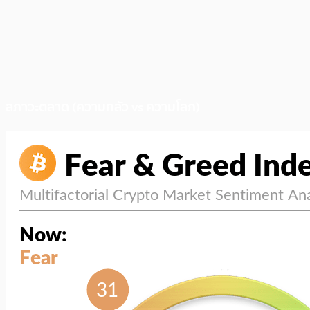
สภาวะตลาด (ความกลัว vs ความโลภ)