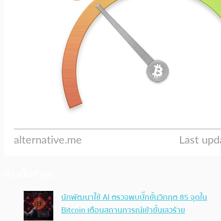
ประเด็นล่าสุด
นักพัฒนาใช้ AI ตรวจพบบั๊กขั้นวิกฤต 85 จุดใน
Bitcoin เตือนสถานการณ์เข้าขั้นเลวร้าย