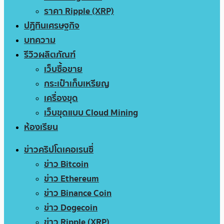
ราคา Ripple (XRP)
ปฏิทินเศรษฐกิจ
บทความ
รีวิวผลิตภัณฑ์
เว็บซื้อขาย
กระเป๋าเก็บเหรียญ
เครื่องขุด
เว็บขุดแบบ Cloud Mining
ห้องเรียน
ข่าวคริปโตเคอเรนซี่
ข่าว Bitcoin
ข่าว Ethereum
ข่าว Binance Coin
ข่าว Dogecoin
ข่าว Ripple (XRP)