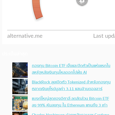
ประเด็นล่าสุด
กองทุน Bitcoin ETF เจ๊งและปิดตัวเป็นแห่งแรกใน
สหรัฐหลังเงินทุนไหลออกไปฝั่ง AI
BlackRock ลุยเปิดตัว Tokenized สำหรับกองทุน
ตลาดเงินยุโรปมูลค่า 3.11 แสนล้านดอลลาร์
แบงก์ใหญ่สุดของอิตาลี ลดสัดส่วน Bitcoin ETF
ลง 99% หันลงทุน ใน Ethereum แทนถึง 3 เท่า