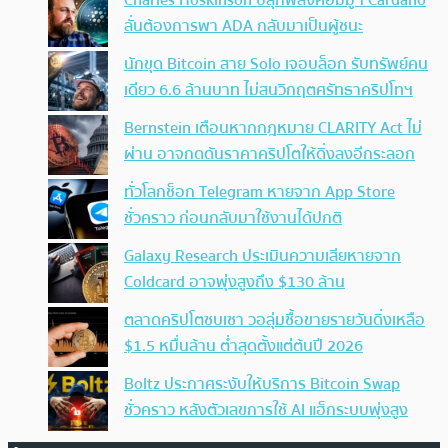
Charles Hoskinson ปลุกพลังคอมมูฯ Cardano
ลั่นต้องการพา ADA กลับมาเป็นผู้ชนะ
นักขุด Bitcoin สาย Solo เจอบล็อก รับทรัพย์คน
เดียว 6.6 ล้านบาท ไม่สนวิกฤตศรัทธาคริปโทฯ
Bernstein เตือนหากกฎหมาย CLARITY Act ไม่
ผ่าน อาจกดดันราคาคริปโตให้ดิ่งลงอีกระลอก
ทั่วโลกช็อก Telegram หายจาก App Store
ชั่วคราว ก่อนกลับมาใช้งานได้ปกติ
Galaxy Research ประเมินความเสียหายจาก
Coldcard อาจพุ่งสูงถึง $130 ล้าน
ตลาดคริปโตซบเซา วอลุ่มซื้อขายรายวันดิ่งเหลือ
$1.5 หมื่นล้าน ต่ำสุดตั้งแต่ต้นปี 2026
Boltz ประกาศระงับให้บริการ Bitcoin Swap
ชั่วคราว หลังตัวเลขการใช้ AI แฮ็กระบบพุ่งสูง