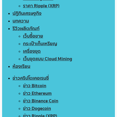
ราคา Ripple (XRP)
ปฏิทินเศรษฐกิจ
บทความ
รีวิวผลิตภัณฑ์
เว็บซื้อขาย
กระเป๋าเก็บเหรียญ
เครื่องขุด
เว็บขุดแบบ Cloud Mining
ห้องเรียน
ข่าวคริปโตเคอเรนซี่
ข่าว Bitcoin
ข่าว Ethereum
ข่าว Binance Coin
ข่าว Dogecoin
ข่าว Ripple (XRP)