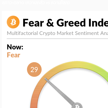
สภาวะตลาด (ความกลัว vs ความโลภ)