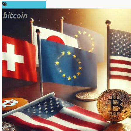
กฎหมายและรัฐบาล