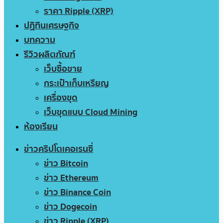
ราคา Ripple (XRP)
ปฏิทินเศรษฐกิจ
บทความ
รีวิวผลิตภัณฑ์
เว็บซื้อขาย
กระเป๋าเก็บเหรียญ
เครื่องขุด
เว็บขุดแบบ Cloud Mining
ห้องเรียน
ข่าวคริปโตเคอเรนซี่
ข่าว Bitcoin
ข่าว Ethereum
ข่าว Binance Coin
ข่าว Dogecoin
ข่าว Ripple (XRP)