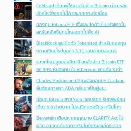
Coldcard เตือนผู้ใช้งานรีบย้าย Bitcoin ด่วน หลัง
ช่องโหว่ยังอุดไม่ได้ และถูกเจาะต่อเนื่อง
กองทุน Bitcoin ETF เจ๊งและปิดตัวเป็นแห่งแรกใน
สหรัฐหลังเงินทุนไหลออกไปฝั่ง AI
BlackRock ลุยเปิดตัว Tokenized สำหรับกองทุน
ตลาดเงินยุโรปมูลค่า 3.11 แสนล้านดอลลาร์
แบงก์ใหญ่สุดของอิตาลี ลดสัดส่วน Bitcoin ETF
ลง 99% หันลงทุน ใน Ethereum แทนถึง 3 เท่า
Charles Hoskinson ปลุกพลังคอมมูฯ Cardano
ลั่นต้องการพา ADA กลับมาเป็นผู้ชนะ
นักขุด Bitcoin สาย Solo เจอบล็อก รับทรัพย์คน
เดียว 6.6 ล้านบาท ไม่สนวิกฤตศรัทธาคริปโทฯ
Bernstein เตือนหากกฎหมาย CLARITY Act ไม่
ผ่าน อาจกดดันราคาคริปโตให้ดิ่งลงอีกระลอก