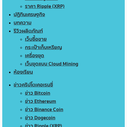
ราคา Ripple (XRP)
ปฏิทินเศรษฐกิจ
บทความ
รีวิวผลิตภัณฑ์
เว็บซื้อขาย
กระเป๋าเก็บเหรียญ
เครื่องขุด
เว็บขุดแบบ Cloud Mining
ห้องเรียน
ข่าวคริปโตเคอเรนซี่
ข่าว Bitcoin
ข่าว Ethereum
ข่าว Binance Coin
ข่าว Dogecoin
ข่าว Ripple (XRP)