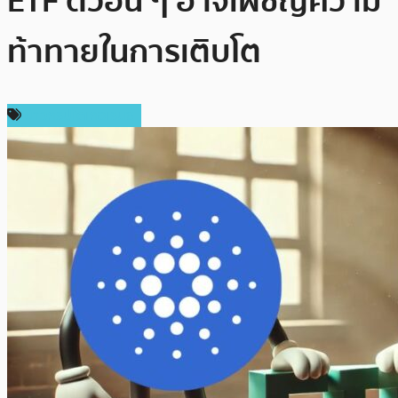
ETF ตัวอื่น ๆ อาจเผชิญความ
ท้าทายในการเติบโต
ข่าวคริปโตเคอเรนซี่