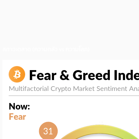
สภาวะตลาด (ความกลัว vs ความโลภ)