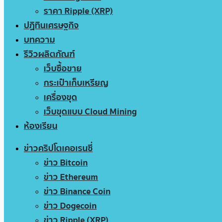
ราคา Ripple (XRP)
ปฏิทินเศรษฐกิจ
บทความ
รีวิวผลิตภัณฑ์
เว็บซื้อขาย
กระเป๋าเก็บเหรียญ
เครื่องขุด
เว็บขุดแบบ Cloud Mining
ห้องเรียน
ข่าวคริปโตเคอเรนซี่
ข่าว Bitcoin
ข่าว Ethereum
ข่าว Binance Coin
ข่าว Dogecoin
ข่าว Ripple (XRP)