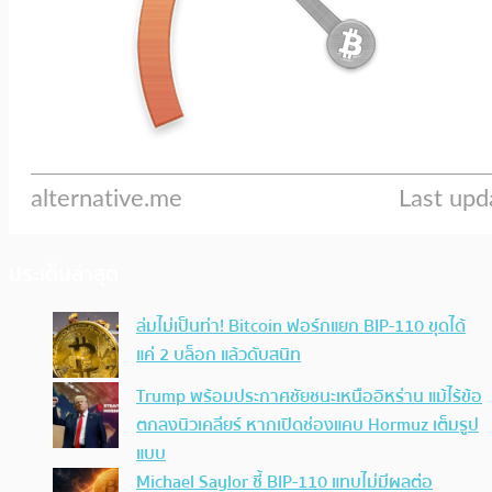
ประเด็นล่าสุด
ล่มไม่เป็นท่า! Bitcoin ฟอร์กแยก BIP-110 ขุดได้
แค่ 2 บล็อก แล้วดับสนิท
Trump พร้อมประกาศชัยชนะเหนืออิหร่าน แม้ไร้ข้อ
ตกลงนิวเคลียร์ หากเปิดช่องแคบ Hormuz เต็มรูป
แบบ
Michael Saylor ชี้ BIP-110 แทบไม่มีผลต่อ