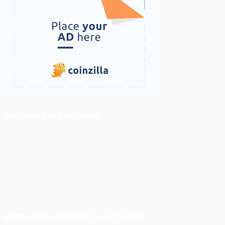
ติดตามเราบน Facebook
สภาวะตลาด (ความกลัว vs ความโลภ)