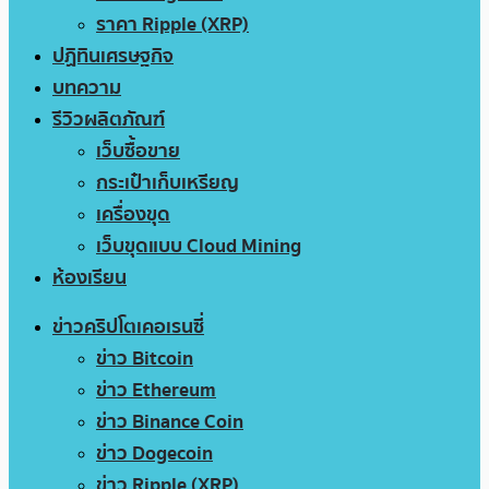
ราคา Ripple (XRP)
ปฏิทินเศรษฐกิจ
บทความ
รีวิวผลิตภัณฑ์
เว็บซื้อขาย
กระเป๋าเก็บเหรียญ
เครื่องขุด
เว็บขุดแบบ Cloud Mining
ห้องเรียน
ข่าวคริปโตเคอเรนซี่
ข่าว Bitcoin
ข่าว Ethereum
ข่าว Binance Coin
ข่าว Dogecoin
ข่าว Ripple (XRP)