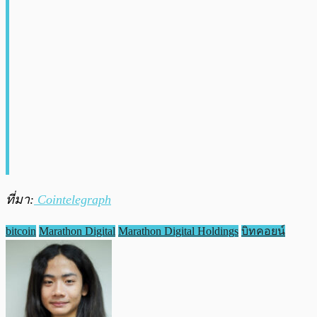
ที่มา:
Cointelegraph
bitcoin
Marathon Digital
Marathon Digital Holdings
บิทคอยน์