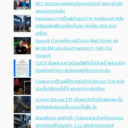
SEC ตรวจสอบเหรียญมีมของทรัมป์ เพราะทำนัก
ลงทุนขาดทุนยับ
Samsung อาจเป็นผู้นำแจกจ่าย Stablecoin หลัง
เตรียมเพิ่มฟีเจอร์ใหม่ในสมาร์ทโฟน 800 ล้าน
เครื่อง
SpaceX ทำรายได้ทะลุเป้าของ Wall Street แต่
พอร์ต Bitcoin มีมูลค่าลดลงกว่า 540 ล้าน
ดอลลาร์
CLICX ลั่นพร้อมดำเนินคดีผู้ตั้งใจบิดหนี้ พร้อมปิด
รับสมัครชั่วคราวหลังคนแห่ยื่นจนระบบล้น
Coldcard เตือนผู้ใช้งานรีบย้าย Bitcoin ด่วน หลัง
ช่องโหว่ยังอุดไม่ได้ และถูกเจาะต่อเนื่อง
กองทุน Bitcoin ETF เจ๊งและปิดตัวเป็นแห่งแรกใน
สหรัฐหลังเงินทุนไหลออกไปฝั่ง AI
BlackRock ลุยเปิดตัว Tokenized สำหรับกองทุน
ตลาดเงินยุโรปมูลค่า 3.11 แสนล้านดอลลาร์