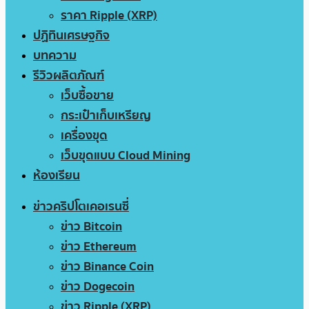
ราคา Ripple (XRP)
ปฏิทินเศรษฐกิจ
บทความ
รีวิวผลิตภัณฑ์
เว็บซื้อขาย
กระเป๋าเก็บเหรียญ
เครื่องขุด
เว็บขุดแบบ Cloud Mining
ห้องเรียน
ข่าวคริปโตเคอเรนซี่
ข่าว Bitcoin
ข่าว Ethereum
ข่าว Binance Coin
ข่าว Dogecoin
ข่าว Ripple (XRP)