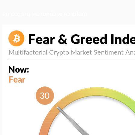
สภาวะตลาด (ความกลัว vs ความโลภ)