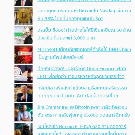
แฉกลยุทธ์ บริษัทคลัง Bitcoinใน Nasdaq เจือจาง
หุ้น 98% โดยที่นักลงทุนแทบไม่รู้ตัว
ดร.เอ็ม ชี้ช่อง! ทำอย่างไรให้มีเงินเกษียณ 50 ล้าน
ด้วยเงินเดือนละแค่ 5,000 บาท
Microsoft เตือนภัยแฮกเกอร์กำลังใช้ BNB Chain
เป็นฐานทัพปล่อยมัลแวร์
ศึกชิงบัลลังก์! แม่ผู้ก่อตั้ง Ondo Finance ฟ้อง
CEO เพื่อยึดอำนาจบริหารหลังลูกชายเสียชีวิต
ทรัมป์เอาจริง สั่งทำเนียบขาวรื้อเกณฑ์จริยธรรม
ดันกฎหมาย Clarity Act ปลดล็อกคริปโทฯ
Jim Cramer เทขาย Bitcoin เพราะกลัวภัยควอน
ตัม แต่ราคากลับพุ่งทะลุ 65,000 ดอลลาร์อีกครั้ง
เงินไหลเข้า Bitcoin ETF ทะลุ 620 ล้านดอลลาร์
หลังช่องโหว่ Coldcard ทำลายความเชื่อมั่นการ