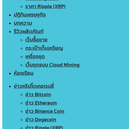
ราคา Ripple (XRP)
ปฏิทินเศรษฐกิจ
บทความ
รีวิวผลิตภัณฑ์
เว็บซื้อขาย
กระเป๋าเก็บเหรียญ
เครื่องขุด
เว็บขุดแบบ Cloud Mining
ห้องเรียน
ข่าวคริปโตเคอเรนซี่
ข่าว Bitcoin
ข่าว Ethereum
ข่าว Binance Coin
ข่าว Dogecoin
ข่าว Ripple (XRP)