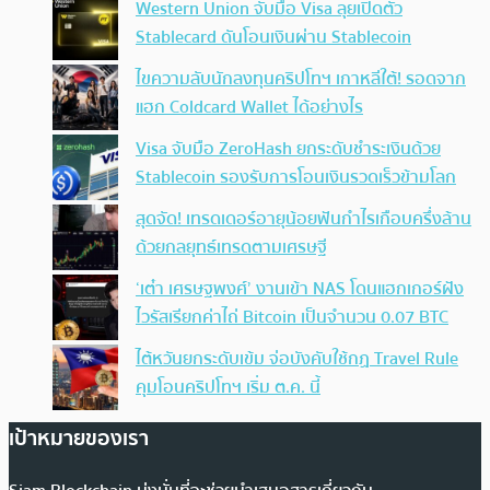
Western Union จับมือ Visa ลุยเปิดตัว
Stablecard ดันโอนเงินผ่าน Stablecoin
ไขความลับนักลงทุนคริปโทฯ เกาหลีใต้! รอดจาก
แฮก Coldcard Wallet ได้อย่างไร
Visa จับมือ ZeroHash ยกระดับชำระเงินด้วย
Stablecoin รองรับการโอนเงินรวดเร็วข้ามโลก
สุดจัด! เทรดเดอร์อายุน้อยฟันกำไรเกือบครึ่งล้าน
ด้วยกลยุทธ์เทรดตามเศรษฐี
‘เต๋า เศรษฐพงศ์’ งานเข้า NAS โดนแฮกเกอร์ฝัง
ไวรัสเรียกค่าไถ่ Bitcoin เป็นจำนวน 0.07 BTC
ไต้หวันยกระดับเข้ม จ่อบังคับใช้กฏ Travel Rule
คุมโอนคริปโทฯ เริ่ม ต.ค. นี้
เป้าหมายของเรา