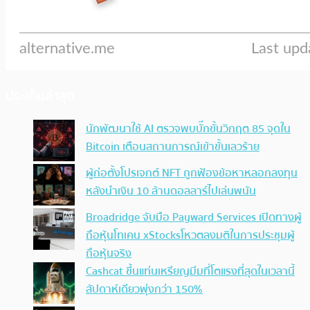
ประเด็นล่าสุด
นักพัฒนาใช้ AI ตรวจพบบั๊กขั้นวิกฤต 85 จุดใน
Bitcoin เตือนสถานการณ์เข้าขั้นเลวร้าย
ผู้ก่อตั้งโปรเจกต์ NFT ถูกฟ้องข้อหาหลอกลงทุน
หลังนำเงิน 10 ล้านดอลลาร์ไปเล่นพนัน
Broadridge จับมือ Payward Services เปิดทางผู้
ถือหุ้นโทเคน xStocksโหวตลงมติในการประชุมผู้
ถือหุ้นจริง
Cashcat ขึ้นแท่นเหรียญมีมที่โตแรงที่สุดในเวลานี้
สัปดาห์เดียวพุ่งกว่า 150%