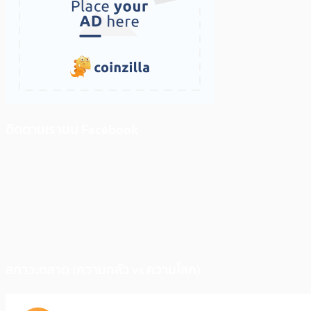
ติดตามเราบน Facebook
สภาวะตลาด (ความกลัว vs ความโลภ)