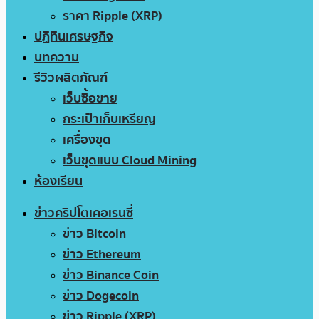
ราคา Ripple (XRP)
ปฏิทินเศรษฐกิจ
บทความ
รีวิวผลิตภัณฑ์
เว็บซื้อขาย
กระเป๋าเก็บเหรียญ
เครื่องขุด
เว็บขุดแบบ Cloud Mining
ห้องเรียน
ข่าวคริปโตเคอเรนซี่
ข่าว Bitcoin
ข่าว Ethereum
ข่าว Binance Coin
ข่าว Dogecoin
ข่าว Ripple (XRP)