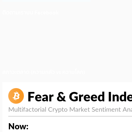
ติดตามเราบน Facebook
สภาวะตลาด (ความกลัว vs ความโลภ)