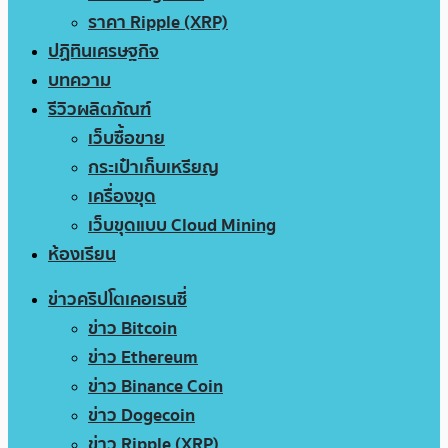
ราคา Ripple (XRP)
ปฏิทินเศรษฐกิจ
บทความ
รีวิวผลิตภัณฑ์
เว็บซื้อขาย
กระเป๋าเก็บเหรียญ
เครื่องขุด
เว็บขุดแบบ Cloud Mining
ห้องเรียน
ข่าวคริปโตเคอเรนซี่
ข่าว Bitcoin
ข่าว Ethereum
ข่าว Binance Coin
ข่าว Dogecoin
ข่าว Ripple (XRP)