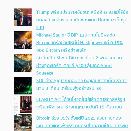
Trump พร้อมประกาศชัยชนะเหนืออิหร่าน แม้ไร้ข้อ
ตกลงนิวเคลียร์ หากเปิดช่องแคบ Hormuz เต็มรูป
แบบ
Michael Saylor ชี้ BIP-110 แทบไม่มีผลต่อ
Bitcoin เครือข่ายใหม่มี Hashpower แค่ 0.15%
ของ Bitcoin เครือข่ายหลัก
เจ้ามือเปิด Short Bitcoin เกือบ 2 พันล้านบาท
ห่างจุดพอร์ตแตกแค่ $400 ลุ้นเกิด Short
Squeeze
SOL ส่งสัญญาณกลับตัว ทะลุเส้นขาลงที่กดราคา
นาน 3 เดือน เตรียมพุ่งอย่างรุนแรง
CLARITY Act ได้วันโหวตใหม่แล้ว วุฒิสภาสหรัฐฯ
เตรียมพิจารณาร่างกฎหมายวันที่ 15 กันยายน
Bitcoin ร่วง 35% ตั้งแต่ปี 2025 สวนทางทอง-
เงิน-ทองแดงพุ่งแรง ดันคริปโตกลายเป็นสินทรัพย์