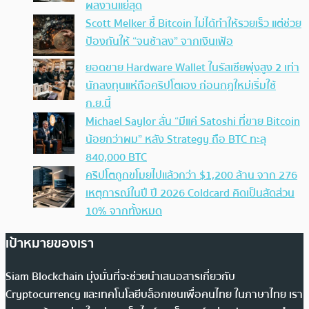
ผลงานแย่สุด
Scott Melker ชี้ Bitcoin ไม่ได้ทำให้รวยเร็ว แต่ช่วย
ป้องกันให้ “จนช้าลง” จากเงินเฟ้อ
ยอดขาย Hardware Wallet ในรัสเซียพุ่งสูง 2 เท่า
นักลงทุนแห่ถือคริปโตเอง ก่อนกฎใหม่เริ่มใช้
ก.ย.นี้
Michael Saylor ลั่น “มีแค่ Satoshi ที่ขาย Bitcoin
น้อยกว่าผม” หลัง Strategy ถือ BTC ทะลุ
840,000 BTC
คริปโตถูกขโมยไปแล้วกว่า $1,200 ล้าน จาก 276
เหตุการณ์ในปี ปี 2026 Coldcard คิดเป็นสัดส่วน
10% จากทั้งหมด
เป้าหมายของเรา
Siam Blockchain มุ่งมั่นที่จะช่วยนำเสนอสารเกี่ยวกับ
Cryptocurrency และเทคโนโลยีบล็อกเชนเพื่อคนไทย ในภาษาไทย เรา