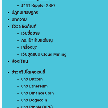
ราคา Ripple (XRP)
ปฏิทินเศรษฐกิจ
บทความ
รีวิวผลิตภัณฑ์
เว็บซื้อขาย
กระเป๋าเก็บเหรียญ
เครื่องขุด
เว็บขุดแบบ Cloud Mining
ห้องเรียน
ข่าวคริปโตเคอเรนซี่
ข่าว Bitcoin
ข่าว Ethereum
ข่าว Binance Coin
ข่าว Dogecoin
ข่าว Ripple (XRP)