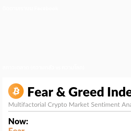
ติดตามเราบน Facebook
สภาวะตลาด (ความกลัว vs ความโลภ)