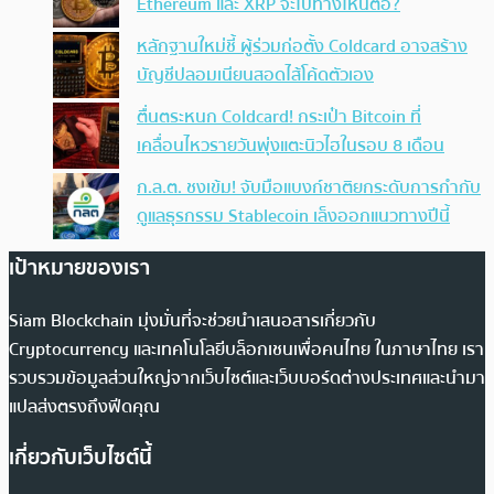
Ethereum และ XRP จะไปทางไหนต่อ?
หลักฐานใหม่ชี้ ผู้ร่วมก่อตั้ง Coldcard อาจสร้าง
บัญชีปลอมเนียนสอดไส้โค้ดตัวเอง
ตื่นตระหนก Coldcard! กระเป๋า Bitcoin ที่
เคลื่อนไหวรายวันพุ่งแตะนิวไฮในรอบ 8 เดือน
ก.ล.ต. ชงเข้ม! จับมือแบงก์ชาติยกระดับการกำกับ
ดูแลธุรกรรม Stablecoin เล็งออกแนวทางปีนี้
เป้าหมายของเรา
Siam Blockchain มุ่งมั่นที่จะช่วยนำเสนอสารเกี่ยวกับ
Cryptocurrency และเทคโนโลยีบล็อกเชนเพื่อคนไทย ในภาษาไทย เรา
รวบรวมข้อมูลส่วนใหญ่จากเว็บไซต์และเว็บบอร์ดต่างประเทศและนำมา
แปลส่งตรงถึงฟีดคุณ
เกี่ยวกับเว็บไซต์นี้