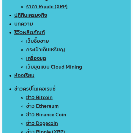
ราคา Ripple (XRP)
ปฏิทินเศรษฐกิจ
บทความ
รีวิวผลิตภัณฑ์
เว็บซื้อขาย
กระเป๋าเก็บเหรียญ
เครื่องขุด
เว็บขุดแบบ Cloud Mining
ห้องเรียน
ข่าวคริปโตเคอเรนซี่
ข่าว Bitcoin
ข่าว Ethereum
ข่าว Binance Coin
ข่าว Dogecoin
ข่าว Ripple (XRP)