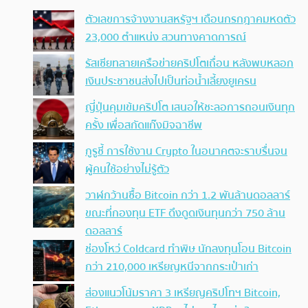
ตัวเลขการจ้างงานสหรัฐฯ เดือนกรกฎาคมหดตัว
23,000 ตำแหน่ง สวนทางคาดการณ์
รัสเซียทลายเครือข่ายคริปโตเถื่อน หลังพบหลอก
เงินประชาชนส่งไปเป็นท่อน้ำเลี้ยงยูเครน
ญี่ปุ่นคุมเข้มคริปโต เสนอให้ชะลอการถอนเงินทุก
ครั้ง เพื่อสกัดแก๊งมิจฉาชีพ
กูรูชี้ การใช้งาน Crypto ในอนาคตจะราบรื่นจน
ผู้คนใช้อย่างไม่รู้ตัว
วาฬกว้านซื้อ Bitcoin กว่า 1.2 พันล้านดอลลาร์
ขณะที่กองทุน ETF ดึงดูดเงินทุนกว่า 750 ล้าน
ดอลลาร์
ช่องโหว่ Coldcard ทำพิษ นักลงทุนโอน Bitcoin
กว่า 210,000 เหรียญหนีจากกระเป๋าเก่า
ส่องแนวโน้มราคา 3 เหรียญคริปโทฯ Bitcoin,