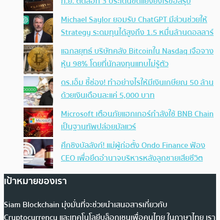
ก.ย. ติดล็อก 3 ประเด็นขัดแย้งยังไร้ข้อสรุป
Michael Saylor ยอมรับ ChatGPT มีส่วนช่วยให้
Strategy ระดมทุนได้สูงถึง 1.5 หมื่นล้านดอลลาร์
แฉกลยุทธ์ บริษัทคลัง Bitcoinใน Nasdaq เจือจาง
หุ้น 98% โดยที่นักลงทุนแทบไม่รู้ตัว
ดร.เอ็ม ชี้ช่อง! ทำอย่างไรให้มีเงินเกษียณ 50 ล้าน
ด้วยเงินเดือนละแค่ 5,000 บาท
Microsoft เตือนภัยแฮกเกอร์กำลังใช้ BNB Chain
เป็นฐานทัพปล่อยมัลแวร์
ศึกชิงบัลลังก์! แม่ผู้ก่อตั้ง Ondo Finance ฟ้อง
CEO เพื่อยึดอำนาจบริหารหลังลูกชายเสียชีวิต
เป้าหมายของเรา
Siam Blockchain มุ่งมั่นที่จะช่วยนำเสนอสารเกี่ยวกับ
Cryptocurrency และเทคโนโลยีบล็อกเชนเพื่อคนไทย ในภาษาไทย เรา