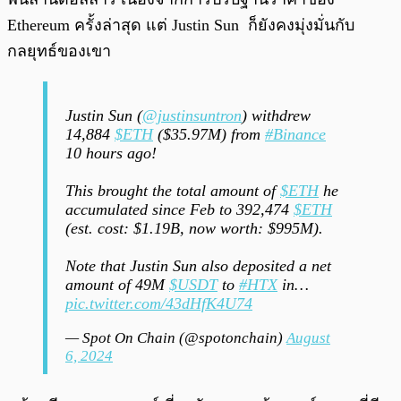
Ethereum ครั้งล่าสุด แต่ Justin Sun ก็ยังคงมุ่งมั่นกับ
กลยุทธ์ของเขา
Justin Sun (
@justinsuntron
) withdrew
14,884
$ETH
($35.97M) from
#Binance
10 hours ago!
This brought the total amount of
$ETH
he
accumulated since Feb to 392,474
$ETH
(est. cost: $1.19B, now worth: $995M).
Note that Justin Sun also deposited a net
amount of 49M
$USDT
to
#HTX
in…
pic.twitter.com/43dHfK4U74
— Spot On Chain (@spotonchain)
August
6, 2024