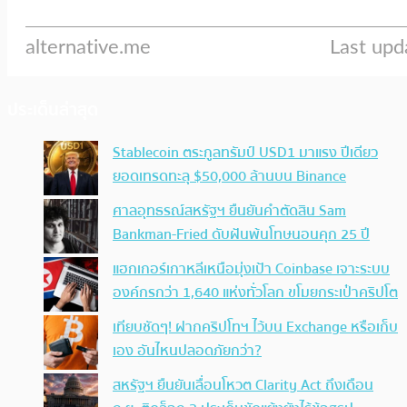
ประเด็นล่าสุด
Stablecoin ตระกูลทรัมป์ USD1 มาแรง ปีเดียว
ยอดเทรดทะลุ $50,000 ล้านบน Binance
ศาลอุทธรณ์สหรัฐฯ ยืนยันคำตัดสิน Sam
Bankman-Fried ดับฝันพ้นโทษนอนคุก 25 ปี
แฮกเกอร์เกาหลีเหนือมุ่งเป้า Coinbase เจาะระบบ
องค์กรกว่า 1,640 แห่งทั่วโลก ขโมยกระเป๋าคริปโต
เทียบชัดๆ! ฝากคริปโทฯ ไว้บน Exchange หรือเก็บ
เอง อันไหนปลอดภัยกว่า?
สหรัฐฯ ยืนยันเลื่อนโหวต Clarity Act ถึงเดือน