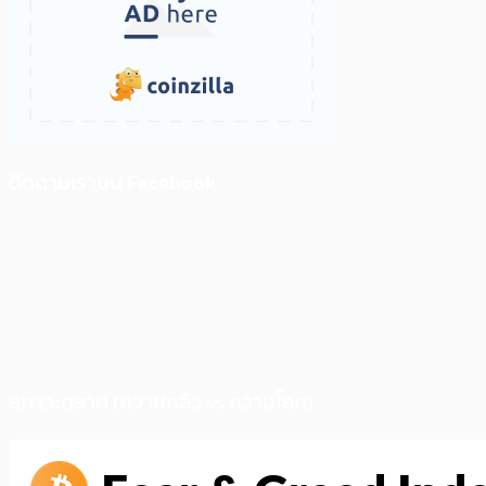
ติดตามเราบน Facebook
สภาวะตลาด (ความกลัว vs ความโลภ)