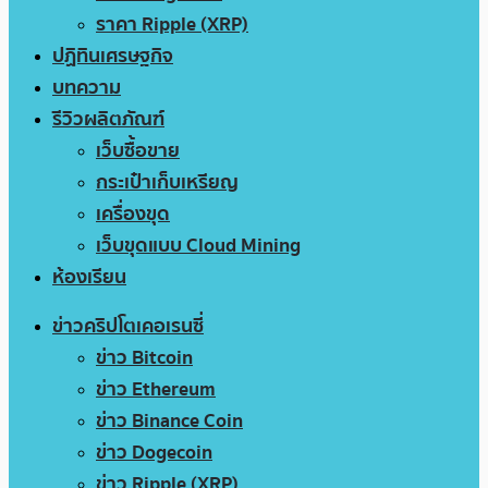
ราคา Ripple (XRP)
ปฏิทินเศรษฐกิจ
บทความ
รีวิวผลิตภัณฑ์
เว็บซื้อขาย
กระเป๋าเก็บเหรียญ
เครื่องขุด
เว็บขุดแบบ Cloud Mining
ห้องเรียน
ข่าวคริปโตเคอเรนซี่
ข่าว Bitcoin
ข่าว Ethereum
ข่าว Binance Coin
ข่าว Dogecoin
ข่าว Ripple (XRP)