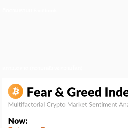
ติดตามเราบน Facebook
สภาวะตลาด (ความกลัว vs ความโลภ)