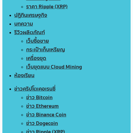
ราคา Ripple (XRP)
ปฏิทินเศรษฐกิจ
บทความ
รีวิวผลิตภัณฑ์
เว็บซื้อขาย
กระเป๋าเก็บเหรียญ
เครื่องขุด
เว็บขุดแบบ Cloud Mining
ห้องเรียน
ข่าวคริปโตเคอเรนซี่
ข่าว Bitcoin
ข่าว Ethereum
ข่าว Binance Coin
ข่าว Dogecoin
ข่าว Ripple (XRP)