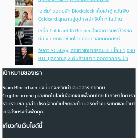
‘อ.ตั๊ม’ ถอดปลั้ก Blockclock เก็บเข้าตู้ หวั่นพิษ
Coldcard ลุกลามสู่อุปกรณ์คริปโทฯ ในบ้าน
เหยื่อ Coldcard ใช้ Bitcoin ส่งข้อความหาโจรขอ
คืนเงิน ตัดพ้อชีวิตโอนกลับมาสักนิดก็ยังดี
จับตา Strategy ส่อแววเทขายรอบ 4 ? โอน 1,030
BTC มูลค่าทะลุ 2 พันล้านบาท ออกจากกระเป๋า
เป้าหมายของเรา
Siam Blockchain มุ่งมั่นที่จะช่วยนำเสนอสารเกี่ยวกับ
Cryptocurrency และเทคโนโลยีบล็อกเชนเพื่อคนไทย ในภาษาไทย เรา
รวบรวมข้อมูลส่วนใหญ่จากเว็บไซต์และเว็บบอร์ดต่างประเทศและนำมา
แปลส่งตรงถึงฟีดคุณ
เกี่ยวกับเว็บไซต์นี้