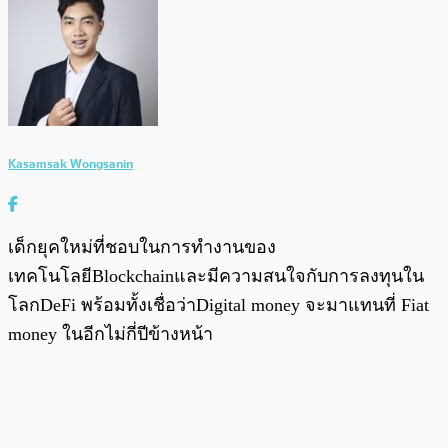
Kasamsak Wongsanin
เด็กยุคใหม่ที่ชอบในการทำงานของ
เทคโนโลยีBlockchainและมีความสนใจกับการลงทุนใน
โลกDeFi พร้อมทั้งเชื่อว่าDigital money จะมาแทนที่ Fiat
money ในอีกไม่กี่ปีข้างหน้า