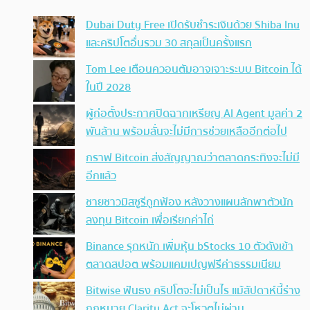
Dubai Duty Free เปิดรับชำระเงินด้วย Shiba Inu
และคริปโตอื่นรวม 30 สกุลเป็นครั้งแรก
Tom Lee เตือนควอนตัมอาจเจาะระบบ Bitcoin ได้
ในปี 2028
ผู้ก่อตั้งประกาศปิดฉากเหรียญ AI Agent มูลค่า 2
พันล้าน พร้อมลั่นจะไม่มีการช่วยเหลืออีกต่อไป
กราฟ Bitcoin ส่งสัญญาณว่าตลาดกระทิงจะไม่มี
อีกแล้ว
ชายชาวมิสซูรีถูกฟ้อง หลังวางแผนลักพาตัวนัก
ลงทุน Bitcoin เพื่อเรียกค่าไถ่
Binance รุกหนัก เพิ่มหุ้น bStocks 10 ตัวดังเข้า
ตลาดสปอต พร้อมแคมเปญฟรีค่าธรรมเนียม
Bitwise ฟันธง คริปโตจะไม่เป็นไร แม้สัปดาห์นี้ร่าง
กฎหมาย Clarity Act จะโหวตไม่ผ่าน