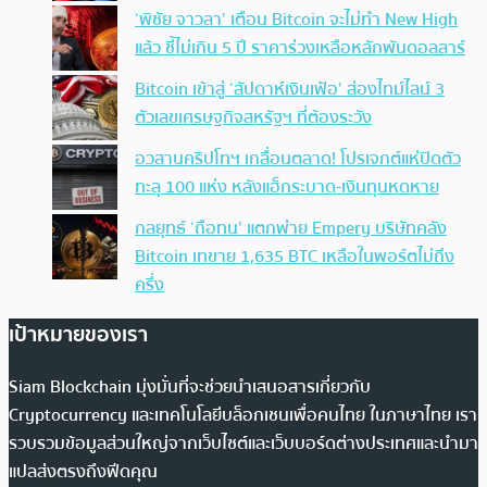
‘พิชัย จาวลา’ เตือน Bitcoin จะไม่ทำ New High
แล้ว ชี้ไม่เกิน 5 ปี ราคาร่วงเหลือหลักพันดอลลาร์
Bitcoin เข้าสู่ ‘สัปดาห์เงินเฟ้อ’ ส่องไทม์ไลน์ 3
ตัวเลขเศรษฐกิจสหรัฐฯ ที่ต้องระวัง
อวสานคริปโทฯ เกลื่อนตลาด! โปรเจกต์แห่ปิดตัว
ทะลุ 100 แห่ง หลังแฮ็กระบาด-เงินทุนหดหาย
กลยุทธ์ ‘ถือทน’ แตกพ่าย Empery บริษัทคลัง
Bitcoin เทขาย 1,635 BTC เหลือในพอร์ตไม่ถึง
ครึ่ง
เป้าหมายของเรา
Siam Blockchain มุ่งมั่นที่จะช่วยนำเสนอสารเกี่ยวกับ
Cryptocurrency และเทคโนโลยีบล็อกเชนเพื่อคนไทย ในภาษาไทย เรา
รวบรวมข้อมูลส่วนใหญ่จากเว็บไซต์และเว็บบอร์ดต่างประเทศและนำมา
แปลส่งตรงถึงฟีดคุณ