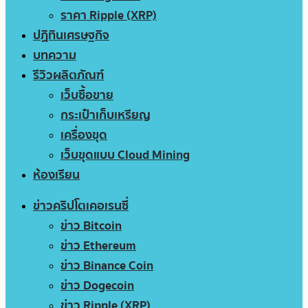
ราคา Ripple (XRP)
ปฏิทินเศรษฐกิจ
บทความ
รีวิวผลิตภัณฑ์
เว็บซื้อขาย
กระเป๋าเก็บเหรียญ
เครื่องขุด
เว็บขุดแบบ Cloud Mining
ห้องเรียน
ข่าวคริปโตเคอเรนซี่
ข่าว Bitcoin
ข่าว Ethereum
ข่าว Binance Coin
ข่าว Dogecoin
ข่าว Ripple (XRP)