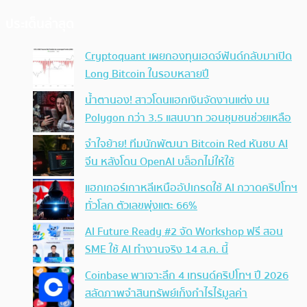
ประเด็นล่าสุด
Cryptoquant เผยกองทุนเฮดจ์ฟันด์กลับมาเปิด
Long Bitcoin ในรอบหลายปี
น้ำตานอง! สาวโดนแฮกเงินจัดงานแต่ง บน
Polygon กว่า 3.5 แสนบาท วอนชุมชนช่วยเหลือ
จำใจย้าย! ทีมนักพัฒนา Bitcoin Red หันซบ AI
จีน หลังโดน OpenAI บล็อกไม่ให้ใช้
แฮกเกอร์เกาหลีเหนืออัปเกรดใช้ AI กวาดคริปโทฯ
ทั่วโลก ตัวเลขพุ่งแตะ 66%
AI Future Ready #2 จัด Workshop ฟรี สอน
SME ใช้ AI ทำงานจริง 14 ส.ค. นี้
Coinbase พาเจาะลึก 4 เทรนด์คริปโทฯ ปี 2026
สลัดภาพจำสินทรัพย์เก็งกำไรไร้มูลค่า