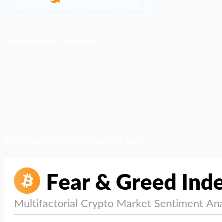
ติดตามเราบน Facebook
สภาวะตลาด (ความกลัว vs ความโลภ)