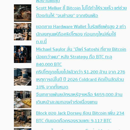
ผลงานแย่สุด
Scott Melker ชี้ Bitcoin ไม่ได้ทำให้รวยเร็ว แต่ช่วย
ป้องกันให้ “จนช้าลง” จากเงินเฟ้อ
ยอดขาย Hardware Wallet ในรัสเซียพุ่งสูง 2 เท่า
นักลงทุนแห่ถือคริปโตเอง ก่อนกฎใหม่เริ่มใช้
ก.ย.นี้
Michael Saylor ลั่น “มีแค่ Satoshi ที่ขาย Bitcoin
น้อยกว่าผม” หลัง Strategy ถือ BTC ทะลุ
840,000 BTC
คริปโตถูกขโมยไปแล้วกว่า $1,200 ล้าน จาก 276
เหตุการณ์ในปี ปี 2026 Coldcard คิดเป็นสัดส่วน
10% จากทั้งหมด
จีนเทขายพันธบัตรสหรัฐฯเหลือ $659,000 ล้าน
เดินหน้าสะสมทองคำต่อเนื่องแทน
Block ของ Jack Dorsey ช้อน Bitcoin เพิ่ม 234
BTC ดันยอดถือครองรวมแตะ 9,117 BTC