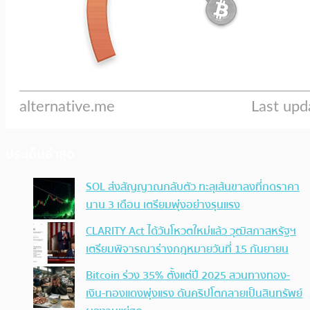
ประเด็นล่าสุด
SOL ส่งสัญญาณกลับตัว ทะลุเส้นขาลงที่กดราคา
นาน 3 เดือน เตรียมพุ่งอย่างรุนแรง
CLARITY Act ได้วันโหวตใหม่แล้ว วุฒิสภาสหรัฐฯ
เตรียมพิจารณาร่างกฎหมายวันที่ 15 กันยายน
Bitcoin ร่วง 35% ตั้งแต่ปี 2025 สวนทางทอง-
เงิน-ทองแดงพุ่งแรง ดันคริปโตกลายเป็นสินทรัพย์