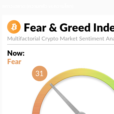
สภาวะตลาด (ความกลัว vs ความโลภ)