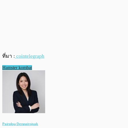
ที่มา :
cointelegraph
Hamster kombat
Pairploy Denpairojsak