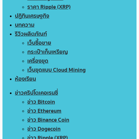
ราคา Ripple (XRP)
ปฏิทินเศรษฐกิจ
บทความ
รีวิวผลิตภัณฑ์
เว็บซื้อขาย
กระเป๋าเก็บเหรียญ
เครื่องขุด
เว็บขุดแบบ Cloud Mining
ห้องเรียน
ข่าวคริปโตเคอเรนซี่
ข่าว Bitcoin
ข่าว Ethereum
ข่าว Binance Coin
ข่าว Dogecoin
ข่าว Ripple (XRP)