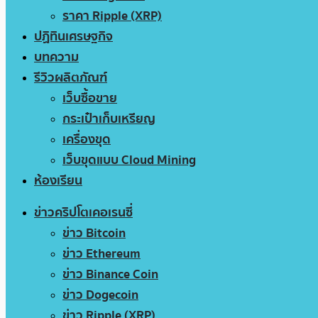
ราคา Ripple (XRP)
ปฏิทินเศรษฐกิจ
บทความ
รีวิวผลิตภัณฑ์
เว็บซื้อขาย
กระเป๋าเก็บเหรียญ
เครื่องขุด
เว็บขุดแบบ Cloud Mining
ห้องเรียน
ข่าวคริปโตเคอเรนซี่
ข่าว Bitcoin
ข่าว Ethereum
ข่าว Binance Coin
ข่าว Dogecoin
ข่าว Ripple (XRP)