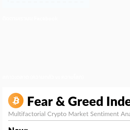
ติดตามเราบน Facebook
สภาวะตลาด (ความกลัว vs ความโลภ)