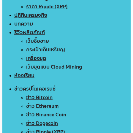
ราคา Ripple (XRP)
ปฏิทินเศรษฐกิจ
บทความ
รีวิวผลิตภัณฑ์
เว็บซื้อขาย
กระเป๋าเก็บเหรียญ
เครื่องขุด
เว็บขุดแบบ Cloud Mining
ห้องเรียน
ข่าวคริปโตเคอเรนซี่
ข่าว Bitcoin
ข่าว Ethereum
ข่าว Binance Coin
ข่าว Dogecoin
ข่าว Ripple (XRP)