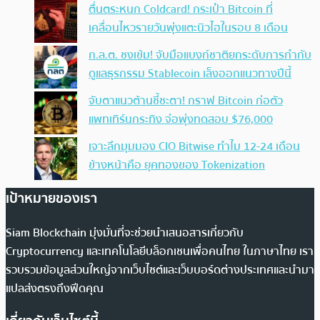
ตื่นตระหนก Coldcard! กระเป๋า Bitcoin ที่
เคลื่อนไหวรายวันพุ่งแตะนิวไฮในรอบ 8 เดือน
ก.ล.ต. ชงเข้ม! จับมือแบงก์ชาติยกระดับการกำกับ
ดูแลธุรกรรม Stablecoin เล็งออกแนวทางปีนี้
จับตาแนวต้านชี้ชะตา! กราฟ Bitcoin ก่อตัว
แพทเทิร์นกระทิง จ่อพุ่งทดสอบ $76,000
เจาะลึกมุมมอง CIO Bitwise ทำไม 12-24 เดือน
ข้างหน้าคือ ยุคทองของ Tokenization
เป้าหมายของเรา
Siam Blockchain มุ่งมั่นที่จะช่วยนำเสนอสารเกี่ยวกับ
Cryptocurrency และเทคโนโลยีบล็อกเชนเพื่อคนไทย ในภาษาไทย เรา
รวบรวมข้อมูลส่วนใหญ่จากเว็บไซต์และเว็บบอร์ดต่างประเทศและนำมา
แปลส่งตรงถึงฟีดคุณ