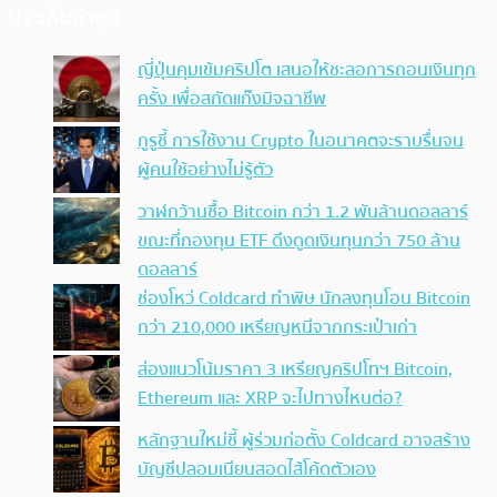
ประเด็นล่าสุด
ญี่ปุ่นคุมเข้มคริปโต เสนอให้ชะลอการถอนเงินทุก
ครั้ง เพื่อสกัดแก๊งมิจฉาชีพ
กูรูชี้ การใช้งาน Crypto ในอนาคตจะราบรื่นจน
ผู้คนใช้อย่างไม่รู้ตัว
วาฬกว้านซื้อ Bitcoin กว่า 1.2 พันล้านดอลลาร์
ขณะที่กองทุน ETF ดึงดูดเงินทุนกว่า 750 ล้าน
ดอลลาร์
ช่องโหว่ Coldcard ทำพิษ นักลงทุนโอน Bitcoin
กว่า 210,000 เหรียญหนีจากกระเป๋าเก่า
ส่องแนวโน้มราคา 3 เหรียญคริปโทฯ Bitcoin,
Ethereum และ XRP จะไปทางไหนต่อ?
หลักฐานใหม่ชี้ ผู้ร่วมก่อตั้ง Coldcard อาจสร้าง
บัญชีปลอมเนียนสอดไส้โค้ดตัวเอง