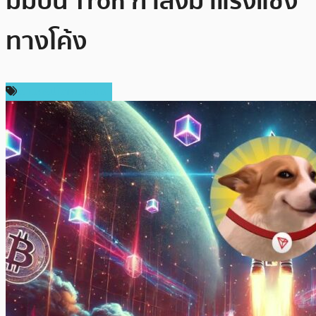
มีมบน Tron กำลังมาแรงแซง
ทางโค้ง
ข่าวคริปโตเคอเรนซี่