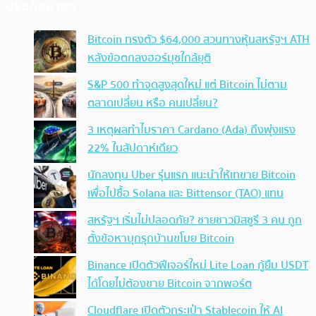
ประเด็นล่าสุด
Bitcoin ทรงตัว $64,000 สวนทางหุ้นสหรัฐฯ ATH
หลังข้อตกลงฮอร์มุซใกล้ยุติ
S&P 500 ทำจุดสูงสุดใหม่ แต่ Bitcoin ไม่ตาม
ตลาดเปลี่ยน หรือ คนเปลี่ยน?
3 เหตุผลทำไมราคา Cardano (Ada) ถึงพุ่งแรง
22% ในสัปดาห์เดียว
นักลงทุน Uber รุ่นแรก แนะนำให้เทขาย Bitcoin
เพื่อไปซื้อ Solana และ Bittensor (TAO) แทน
สหรัฐฯ เริ่มไม่ปลอดภัย? ชายชาวมิสซูรี 3 คน ถูก
ตั้งข้อหาบุกรุกบ้านขโมย Bitcoin
Binance เปิดตัวฟีเจอร์ใหม่ Lite Loan กู้ยืม USDT
ได้โดยไม่ต้องขาย Bitcoin จากพอร์ต
Cloudflare เปิดตัวกระเป๋า Stablecoin ให้ AI