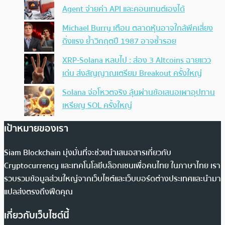
Agent จ่ายค่า API และคอนเทนต์เองได้
Michael Burry เตือน ตลาดหุ้นอาจใกล้พีคเสี่ยง
ดิ่งแรง ย้ำวิกฤตปี 1987 อาจซ้ำรอย
XRP-Solana หลบไป : ส่อง 3 Altcoins ฉายแวว
เด่น ส่งสัญญาณเตรียม Breakout ครั้งใหญ่
Solana จ่อโหวตจริง ลุ้นผ่านข้อเสนอเผาอุปทาน
เหรียญ SOL ครั้งใหญ่
เป้าหมายของเรา
Siam Blockchain มุ่งมั่นที่จะช่วยนำเสนอสารเกี่ยวกับ
Cryptocurrency และเทคโนโลยีบล็อกเชนเพื่อคนไทย ในภาษาไทย เรา
รวบรวมข้อมูลส่วนใหญ่จากเว็บไซต์และเว็บบอร์ดต่างประเทศและนำมา
แปลส่งตรงถึงฟีดคุณ
เกี่ยวกับเว็บไซต์นี้