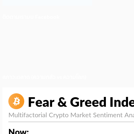
ติดตามเราบน Facebook
สภาวะตลาด (ความกลัว vs ความโลภ)