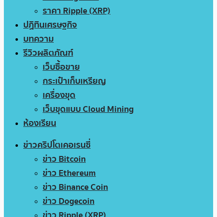
ราคา Ripple (XRP)
ปฏิทินเศรษฐกิจ
บทความ
รีวิวผลิตภัณฑ์
เว็บซื้อขาย
กระเป๋าเก็บเหรียญ
เครื่องขุด
เว็บขุดแบบ Cloud Mining
ห้องเรียน
ข่าวคริปโตเคอเรนซี่
ข่าว Bitcoin
ข่าว Ethereum
ข่าว Binance Coin
ข่าว Dogecoin
ข่าว Ripple (XRP)