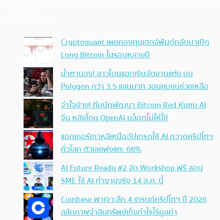
ประเด็นล่าสุด
Cryptoquant เผยกองทุนเฮดจ์ฟันด์กลับมาเปิด
Long Bitcoin ในรอบหลายปี
น้ำตานอง! สาวโดนแฮกเงินจัดงานแต่ง บน
Polygon กว่า 3.5 แสนบาท วอนชุมชนช่วยเหลือ
จำใจย้าย! ทีมนักพัฒนา Bitcoin Red หันซบ AI
จีน หลังโดน OpenAI บล็อกไม่ให้ใช้
แฮกเกอร์เกาหลีเหนืออัปเกรดใช้ AI กวาดคริปโทฯ
ทั่วโลก ตัวเลขพุ่งแตะ 66%
AI Future Ready #2 จัด Workshop ฟรี สอน
SME ใช้ AI ทำงานจริง 14 ส.ค. นี้
Coinbase พาเจาะลึก 4 เทรนด์คริปโทฯ ปี 2026
สลัดภาพจำสินทรัพย์เก็งกำไรไร้มูลค่า