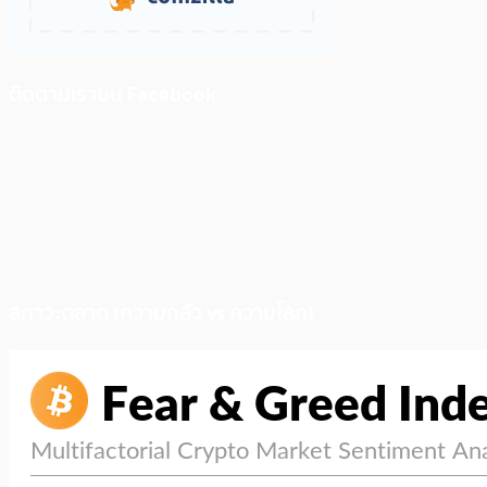
ติดตามเราบน Facebook
สภาวะตลาด (ความกลัว vs ความโลภ)