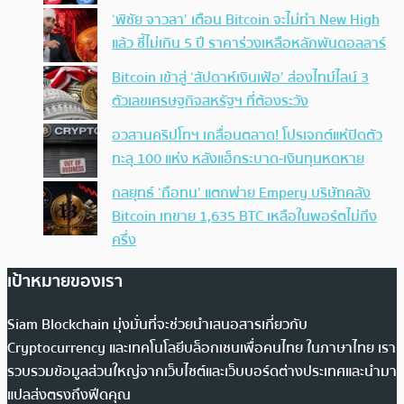
‘พิชัย จาวลา’ เตือน Bitcoin จะไม่ทำ New High
แล้ว ชี้ไม่เกิน 5 ปี ราคาร่วงเหลือหลักพันดอลลาร์
Bitcoin เข้าสู่ ‘สัปดาห์เงินเฟ้อ’ ส่องไทม์ไลน์ 3
ตัวเลขเศรษฐกิจสหรัฐฯ ที่ต้องระวัง
อวสานคริปโทฯ เกลื่อนตลาด! โปรเจกต์แห่ปิดตัว
ทะลุ 100 แห่ง หลังแฮ็กระบาด-เงินทุนหดหาย
กลยุทธ์ ‘ถือทน’ แตกพ่าย Empery บริษัทคลัง
Bitcoin เทขาย 1,635 BTC เหลือในพอร์ตไม่ถึง
ครึ่ง
เป้าหมายของเรา
Siam Blockchain มุ่งมั่นที่จะช่วยนำเสนอสารเกี่ยวกับ
Cryptocurrency และเทคโนโลยีบล็อกเชนเพื่อคนไทย ในภาษาไทย เรา
รวบรวมข้อมูลส่วนใหญ่จากเว็บไซต์และเว็บบอร์ดต่างประเทศและนำมา
แปลส่งตรงถึงฟีดคุณ