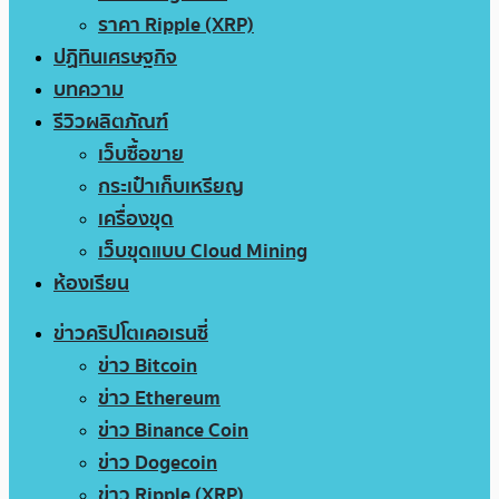
ราคา Ripple (XRP)
ปฏิทินเศรษฐกิจ
บทความ
รีวิวผลิตภัณฑ์
เว็บซื้อขาย
กระเป๋าเก็บเหรียญ
เครื่องขุด
เว็บขุดแบบ Cloud Mining
ห้องเรียน
ข่าวคริปโตเคอเรนซี่
ข่าว Bitcoin
ข่าว Ethereum
ข่าว Binance Coin
ข่าว Dogecoin
ข่าว Ripple (XRP)