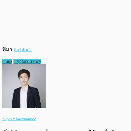
ที่มา:
theblock
china
cryptocurrency
Supakit Kaewmanee