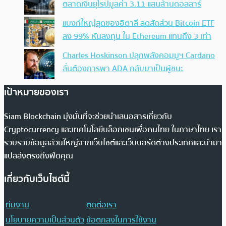
ตลาดเงินยุโรปมูลค่า 3.11 แสนล้านดอลลาร์
แบงก์ใหญ่สุดของอิตาลี ลดสัดส่วน Bitcoin ETF
ลง 99% หันลงทุน ใน Ethereum แทนถึง 3 เท่า
Charles Hoskinson ปลุกพลังคอมมูฯ Cardano
ลั่นต้องการพา ADA กลับมาเป็นผู้ชนะ
เป้าหมายของเรา
Siam Blockchain มุ่งมั่นที่จะช่วยนำเสนอสารเกี่ยวกับ
Cryptocurrency และเทคโนโลยีบล็อกเชนเพื่อคนไทย ในภาษาไทย เรา
รวบรวมข้อมูลส่วนใหญ่จากเว็บไซต์และเว็บบอร์ดต่างประเทศและนำมา
แปลส่งตรงถึงฟีดคุณ
เกี่ยวกับเว็บไซต์นี้
ทีมงาน
ติดต่อเรา
นโยบายความเป็นส่วนตัว
ข้อตกลงในการใช้งาน