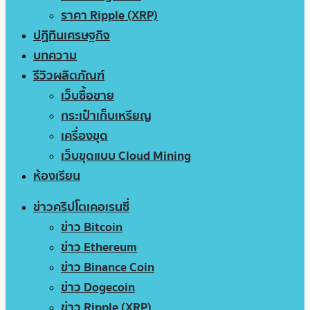
ราคา Ripple (XRP)
ปฏิทินเศรษฐกิจ
บทความ
รีวิวผลิตภัณฑ์
เว็บซื้อขาย
กระเป๋าเก็บเหรียญ
เครื่องขุด
เว็บขุดแบบ Cloud Mining
ห้องเรียน
ข่าวคริปโตเคอเรนซี่
ข่าว Bitcoin
ข่าว Ethereum
ข่าว Binance Coin
ข่าว Dogecoin
ข่าว Ripple (XRP)