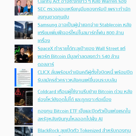
Clarity Act อาจชะงักยาว ๆ หลัง Warren ร้อง
SEC ตรวจสอบเหรียญมีมของทรัมป์ เพราะทำนัก
ลงทุนขาดทุนยับ
Samsung อาจเป็นผู้นำแจกจ่าย Stablecoin หลัง
เตรียมเพิ่มฟีเจอร์ใหม่ในสมาร์ทโฟน 800 ล้าน
เครื่อง
SpaceX ทำรายได้ทะลุเป้าของ Wall Street แต่
พอร์ต Bitcoin มีมูลค่าลดลงกว่า 540 ล้าน
ดอลลาร์
CLICX ลั่นพร้อมดำเนินคดีผู้ตั้งใจบิดหนี้ พร้อมปิด
รับสมัครชั่วคราวหลังคนแห่ยื่นจนระบบล้น
Coldcard เตือนผู้ใช้งานรีบย้าย Bitcoin ด่วน หลัง
ช่องโหว่ยังอุดไม่ได้ และถูกเจาะต่อเนื่อง
กองทุน Bitcoin ETF เจ๊งและปิดตัวเป็นแห่งแรกใน
สหรัฐหลังเงินทุนไหลออกไปฝั่ง AI
BlackRock ลุยเปิดตัว Tokenized สำหรับกองทุน