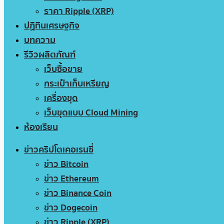
ราคา Ripple (XRP)
ปฏิทินเศรษฐกิจ
บทความ
รีวิวผลิตภัณฑ์
เว็บซื้อขาย
กระเป๋าเก็บเหรียญ
เครื่องขุด
เว็บขุดแบบ Cloud Mining
ห้องเรียน
ข่าวคริปโตเคอเรนซี่
ข่าว Bitcoin
ข่าว Ethereum
ข่าว Binance Coin
ข่าว Dogecoin
ข่าว Ripple (XRP)