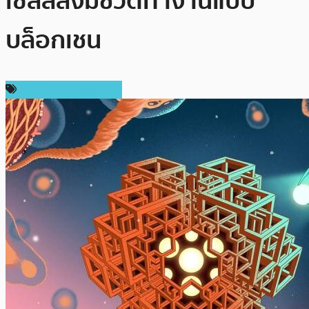
เซลล์สิ่งมีชีวิตทำงานแบบ
บล็อกเชน
เทคโนโลยี Blockchain