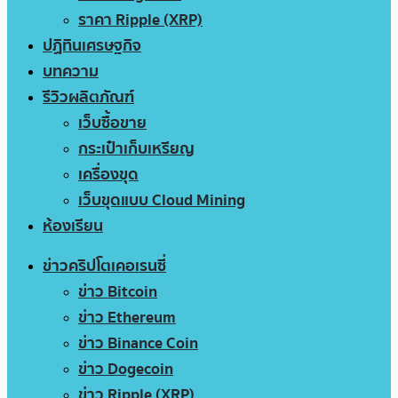
ราคา Ripple (XRP)
ปฏิทินเศรษฐกิจ
บทความ
รีวิวผลิตภัณฑ์
เว็บซื้อขาย
กระเป๋าเก็บเหรียญ
เครื่องขุด
เว็บขุดแบบ Cloud Mining
ห้องเรียน
ข่าวคริปโตเคอเรนซี่
ข่าว Bitcoin
ข่าว Ethereum
ข่าว Binance Coin
ข่าว Dogecoin
ข่าว Ripple (XRP)