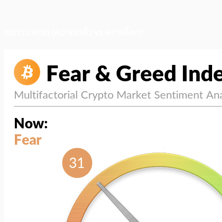
สภาวะตลาด (ความกลัว vs ความโลภ)