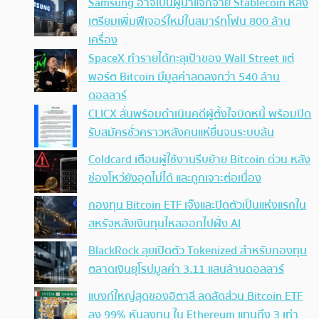
Samsung อาจเป็นผู้นำแจกจ่าย Stablecoin หลัง
เตรียมเพิ่มฟีเจอร์ใหม่ในสมาร์ทโฟน 800 ล้าน
เครื่อง
SpaceX ทำรายได้ทะลุเป้าของ Wall Street แต่
พอร์ต Bitcoin มีมูลค่าลดลงกว่า 540 ล้าน
ดอลลาร์
CLICX ลั่นพร้อมดำเนินคดีผู้ตั้งใจบิดหนี้ พร้อมปิด
รับสมัครชั่วคราวหลังคนแห่ยื่นจนระบบล้น
Coldcard เตือนผู้ใช้งานรีบย้าย Bitcoin ด่วน หลัง
ช่องโหว่ยังอุดไม่ได้ และถูกเจาะต่อเนื่อง
กองทุน Bitcoin ETF เจ๊งและปิดตัวเป็นแห่งแรกใน
สหรัฐหลังเงินทุนไหลออกไปฝั่ง AI
BlackRock ลุยเปิดตัว Tokenized สำหรับกองทุน
ตลาดเงินยุโรปมูลค่า 3.11 แสนล้านดอลลาร์
แบงก์ใหญ่สุดของอิตาลี ลดสัดส่วน Bitcoin ETF
ลง 99% หันลงทุน ใน Ethereum แทนถึง 3 เท่า