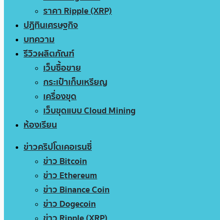
ราคา Ripple (XRP)
ปฏิทินเศรษฐกิจ
บทความ
รีวิวผลิตภัณฑ์
เว็บซื้อขาย
กระเป๋าเก็บเหรียญ
เครื่องขุด
เว็บขุดแบบ Cloud Mining
ห้องเรียน
ข่าวคริปโตเคอเรนซี่
ข่าว Bitcoin
ข่าว Ethereum
ข่าว Binance Coin
ข่าว Dogecoin
ข่าว Ripple (XRP)