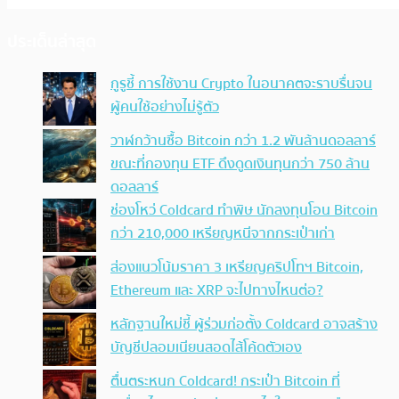
ประเด็นล่าสุด
กูรูชี้ การใช้งาน Crypto ในอนาคตจะราบรื่นจน
ผู้คนใช้อย่างไม่รู้ตัว
วาฬกว้านซื้อ Bitcoin กว่า 1.2 พันล้านดอลลาร์
ขณะที่กองทุน ETF ดึงดูดเงินทุนกว่า 750 ล้าน
ดอลลาร์
ช่องโหว่ Coldcard ทำพิษ นักลงทุนโอน Bitcoin
กว่า 210,000 เหรียญหนีจากกระเป๋าเก่า
ส่องแนวโน้มราคา 3 เหรียญคริปโทฯ Bitcoin,
Ethereum และ XRP จะไปทางไหนต่อ?
หลักฐานใหม่ชี้ ผู้ร่วมก่อตั้ง Coldcard อาจสร้าง
บัญชีปลอมเนียนสอดไส้โค้ดตัวเอง
ตื่นตระหนก Coldcard! กระเป๋า Bitcoin ที่