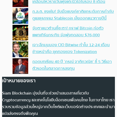
เคลื่อนไหวรายวันพุ่งแตะนิวไฮในรอบ 8 เดือน
ก.ล.ต. ชงเข้ม! จับมือแบงก์ชาติยกระดับการกำกับ
ดูแลธุรกรรม Stablecoin เล็งออกแนวทางปีนี้
จับตาแนวต้านชี้ชะตา! กราฟ Bitcoin ก่อตัว
แพทเทิร์นกระทิง จ่อพุ่งทดสอบ $76,000
เจาะลึกมุมมอง CIO Bitwise ทำไม 12-24 เดือน
ข้างหน้าคือ ยุคทองของ Tokenization
ถอดบทเรียน 40 ปี ‘กรณ์ จาติกวณิช’ ชี้ 5 วิธีเอา
ตัวรอดในตลาดการลงทุน
เป้าหมายของเรา
Siam Blockchain มุ่งมั่นที่จะช่วยนำเสนอสารเกี่ยวกับ
Cryptocurrency และเทคโนโลยีบล็อกเชนเพื่อคนไทย ในภาษาไทย เรา
รวบรวมข้อมูลส่วนใหญ่จากเว็บไซต์และเว็บบอร์ดต่างประเทศและนำมา
แปลส่งตรงถึงฟีดคุณ