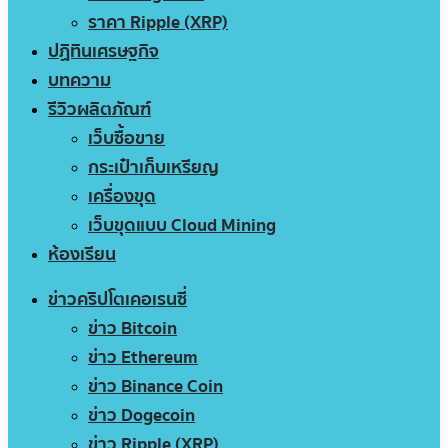
ราคา Ripple (XRP)
ปฏิทินเศรษฐกิจ
บทความ
รีวิวผลิตภัณฑ์
เว็บซื้อขาย
กระเป๋าเก็บเหรียญ
เครื่องขุด
เว็บขุดแบบ Cloud Mining
ห้องเรียน
ข่าวคริปโตเคอเรนซี่
ข่าว Bitcoin
ข่าว Ethereum
ข่าว Binance Coin
ข่าว Dogecoin
ข่าว Ripple (XRP)