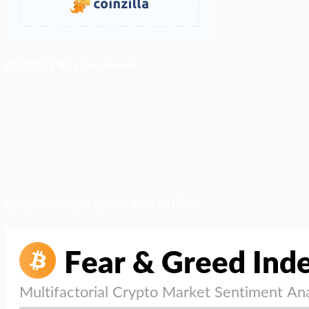
ติดตามเราบน Facebook
สภาวะตลาด (ความกลัว vs ความโลภ)