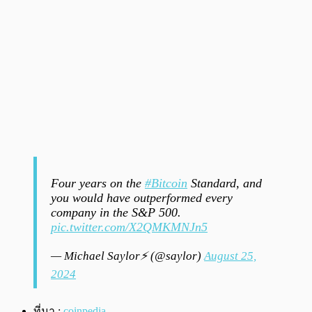
Four years on the
#Bitcoin
Standard, and
you would have outperformed every
company in the S&P 500.
pic.twitter.com/X2QMKMNJn5
— Michael Saylor⚡️ (@saylor)
August 25,
2024
ที่มา :
coinpedia