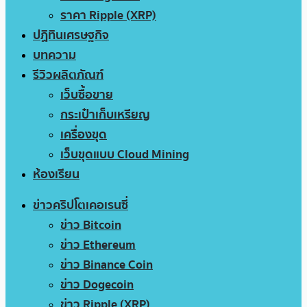
ราคา Ripple (XRP)
ปฏิทินเศรษฐกิจ
บทความ
รีวิวผลิตภัณฑ์
เว็บซื้อขาย
กระเป๋าเก็บเหรียญ
เครื่องขุด
เว็บขุดแบบ Cloud Mining
ห้องเรียน
ข่าวคริปโตเคอเรนซี่
ข่าว Bitcoin
ข่าว Ethereum
ข่าว Binance Coin
ข่าว Dogecoin
ข่าว Ripple (XRP)