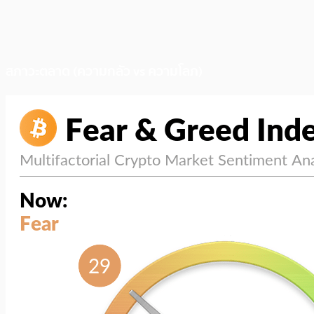
สภาวะตลาด (ความกลัว vs ความโลภ)