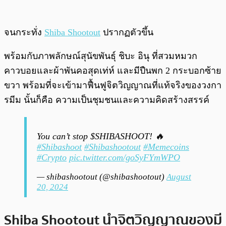
จนกระทั่ง
Shiba Shootout
ปรากฏตัวขึ้น
พร้อมกับภาพลักษณ์สุนัขพันธุ์ ชิบะ อินุ ที่สวมหมวก
คาวบอยและผ้าพันคอสุดเท่ห์ และมีปืนพก 2 กระบอกซ้าย
ขวา พร้อมที่จะเข้ามาฟื้นฟูจิตวิญญาณที่แท้จริงของวงกา
รมีม นั้นก็คือ ความเป็นชุมชนและความคิดสร้างสรรค์
You can’t stop $SHIBASHOOT! 🔥
#Shibashoot
#Shibashootout
#Memecoins
#Crypto
pic.twitter.com/goSyFYmWPO
— shibashootout (@shibashootout)
August
20, 2024
Shiba Shootout นำจิตวิญญาณของมี