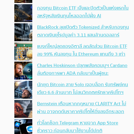
กองทุน Bitcoin ETF เจ๊งและปิดตัวเป็นแห่งแรกใน
สหรัฐหลังเงินทุนไหลออกไปฝั่ง AI
BlackRock ลุยเปิดตัว Tokenized สำหรับกองทุน
ตลาดเงินยุโรปมูลค่า 3.11 แสนล้านดอลลาร์
แบงก์ใหญ่สุดของอิตาลี ลดสัดส่วน Bitcoin ETF
ลง 99% หันลงทุน ใน Ethereum แทนถึง 3 เท่า
Charles Hoskinson ปลุกพลังคอมมูฯ Cardano
ลั่นต้องการพา ADA กลับมาเป็นผู้ชนะ
นักขุด Bitcoin สาย Solo เจอบล็อก รับทรัพย์คน
เดียว 6.6 ล้านบาท ไม่สนวิกฤตศรัทธาคริปโทฯ
Bernstein เตือนหากกฎหมาย CLARITY Act ไม่
ผ่าน อาจกดดันราคาคริปโตให้ดิ่งลงอีกระลอก
ทั่วโลกช็อก Telegram หายจาก App Store
ชั่วคราว ก่อนกลับมาใช้งานได้ปกติ