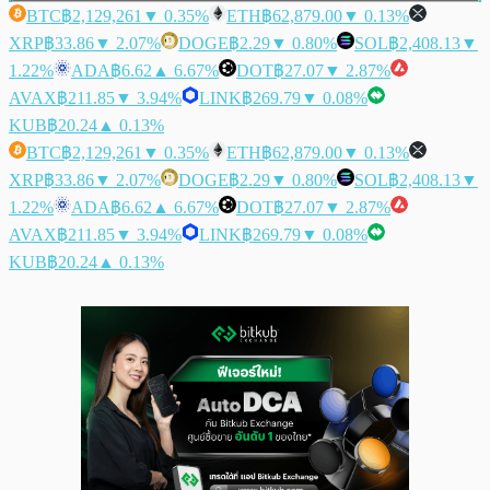
BTC
฿2,129,261
▼ 0.35%
ETH
฿62,879.00
▼ 0.13%
XRP
฿33.86
▼ 2.07%
DOGE
฿2.29
▼ 0.80%
SOL
฿2,408.13
▼
1.22%
ADA
฿6.62
▲ 6.67%
DOT
฿27.07
▼ 2.87%
AVAX
฿211.85
▼ 3.94%
LINK
฿269.79
▼ 0.08%
KUB
฿20.24
▲ 0.13%
BTC
฿2,129,261
▼ 0.35%
ETH
฿62,879.00
▼ 0.13%
XRP
฿33.86
▼ 2.07%
DOGE
฿2.29
▼ 0.80%
SOL
฿2,408.13
▼
1.22%
ADA
฿6.62
▲ 6.67%
DOT
฿27.07
▼ 2.87%
AVAX
฿211.85
▼ 3.94%
LINK
฿269.79
▼ 0.08%
KUB
฿20.24
▲ 0.13%