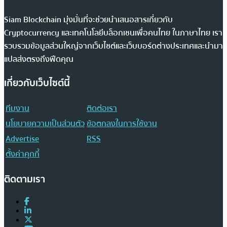
Siam Blockchain มุ่งมั่นที่จะช่วยนำเสนอสารเกี่ยวกับ
Cryptocurrency และเทคโนโลยีบล็อกเชนเพื่อคนไทย ในภาษาไทย เรา
รวบรวมข้อมูลส่วนใหญ่จากเว็บไซต์และเว็บบอร์ดต่างประเทศและนำมา
แปลส่งตรงถึงฟีดคุณ
เกี่ยวกับเว็บไซต์นี้
ทีมงาน
ติดต่อเรา
นโยบายความเป็นส่วนตัว
ข้อตกลงในการใช้งาน
Advertise
RSS
ตั้งค่าคุกกี้
ติดตามเรา