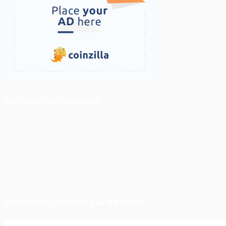
ติดตามเราบน Facebook
สภาวะตลาด (ความกลัว vs ความโลภ)