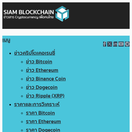
เมนู
ข่าวคริปโตเคอเรนซี่
ข่าว Bitcoin
ข่าว Ethereum
ข่าว Binance Coin
ข่าว Dogecoin
ข่าว Ripple (XRP)
ราคาและการวิเคราะห์
ราคา Bitcoin
ราคา Ethereum
ราคา Dogecoin