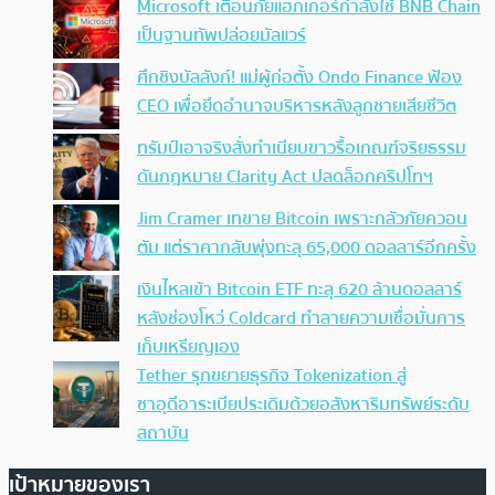
Microsoft เตือนภัยแฮกเกอร์กำลังใช้ BNB Chain
เป็นฐานทัพปล่อยมัลแวร์
ศึกชิงบัลลังก์! แม่ผู้ก่อตั้ง Ondo Finance ฟ้อง
CEO เพื่อยึดอำนาจบริหารหลังลูกชายเสียชีวิต
ทรัมป์เอาจริง สั่งทำเนียบขาวรื้อเกณฑ์จริยธรรม
ดันกฎหมาย Clarity Act ปลดล็อกคริปโทฯ
Jim Cramer เทขาย Bitcoin เพราะกลัวภัยควอน
ตัม แต่ราคากลับพุ่งทะลุ 65,000 ดอลลาร์อีกครั้ง
เงินไหลเข้า Bitcoin ETF ทะลุ 620 ล้านดอลลาร์
หลังช่องโหว่ Coldcard ทำลายความเชื่อมั่นการ
เก็บเหรียญเอง
Tether รุกขยายธุรกิจ Tokenization สู่
ซาอุดีอาระเบียประเดิมด้วยอสังหาริมทรัพย์ระดับ
สถาบัน
เป้าหมายของเรา