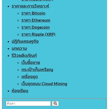
ราคาและการวิเคราะห์
ราคา Bitcoin
ราคา Ethereum
ราคา Dogecoin
ราคา Ripple (XRP)
ปฏิทินเศรษฐกิจ
บทความ
รีวิวผลิตภัณฑ์
เว็บซื้อขาย
กระเป๋าเก็บเหรียญ
เครื่องขุด
เว็บขุดแบบ Cloud Mining
ห้องเรียน