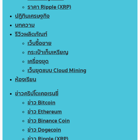
ราคา Ripple (XRP)
ปฏิทินเศรษฐกิจ
บทความ
รีวิวผลิตภัณฑ์
เว็บซื้อขาย
กระเป๋าเก็บเหรียญ
เครื่องขุด
เว็บขุดแบบ Cloud Mining
ห้องเรียน
ข่าวคริปโตเคอเรนซี่
ข่าว Bitcoin
ข่าว Ethereum
ข่าว Binance Coin
ข่าว Dogecoin
ข่าว Ripple (XRP)