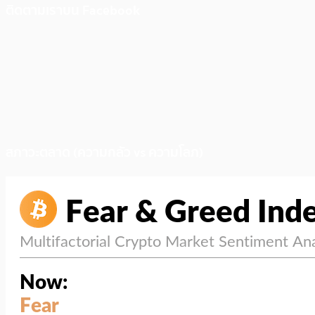
ติดตามเราบน Facebook
สภาวะตลาด (ความกลัว vs ความโลภ)