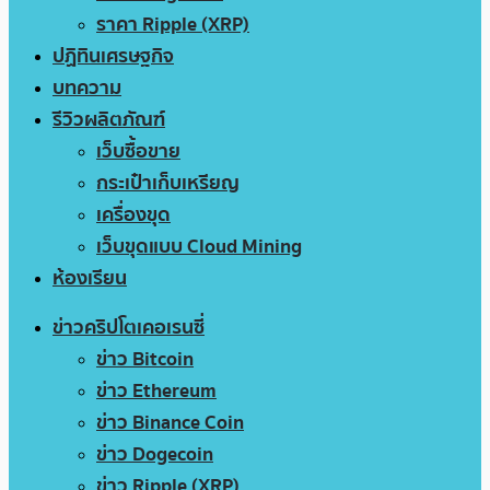
ราคา Ripple (XRP)
ปฏิทินเศรษฐกิจ
บทความ
รีวิวผลิตภัณฑ์
เว็บซื้อขาย
กระเป๋าเก็บเหรียญ
เครื่องขุด
เว็บขุดแบบ Cloud Mining
ห้องเรียน
ข่าวคริปโตเคอเรนซี่
ข่าว Bitcoin
ข่าว Ethereum
ข่าว Binance Coin
ข่าว Dogecoin
ข่าว Ripple (XRP)