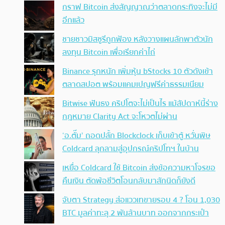
กราฟ Bitcoin ส่งสัญญาณว่าตลาดกระทิงจะไม่มี
อีกแล้ว
ชายชาวมิสซูรีถูกฟ้อง หลังวางแผนลักพาตัวนัก
ลงทุน Bitcoin เพื่อเรียกค่าไถ่
Binance รุกหนัก เพิ่มหุ้น bStocks 10 ตัวดังเข้า
ตลาดสปอต พร้อมแคมเปญฟรีค่าธรรมเนียม
Bitwise ฟันธง คริปโตจะไม่เป็นไร แม้สัปดาห์นี้ร่าง
กฎหมาย Clarity Act จะโหวตไม่ผ่าน
‘อ.ตั๊ม’ ถอดปลั้ก Blockclock เก็บเข้าตู้ หวั่นพิษ
Coldcard ลุกลามสู่อุปกรณ์คริปโทฯ ในบ้าน
เหยื่อ Coldcard ใช้ Bitcoin ส่งข้อความหาโจรขอ
คืนเงิน ตัดพ้อชีวิตโอนกลับมาสักนิดก็ยังดี
จับตา Strategy ส่อแววเทขายรอบ 4 ? โอน 1,030
BTC มูลค่าทะลุ 2 พันล้านบาท ออกจากกระเป๋า