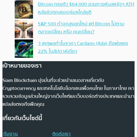
Bitcoin ทรงตัว $64,000 สวนทางหุ้นสหรัฐฯ ATH
หลังข้อตกลงฮอร์มุซใกล้ยุติ
S&P 500 ทำจุดสูงสุดใหม่ แต่ Bitcoin ไม่ตาม
ตลาดเปลี่ยน หรือ คนเปลี่ยน?
3 เหตุผลทำไมราคา Cardano (Ada) ถึงพุ่งแรง
22% ในสัปดาห์เดียว
เป้าหมายของเรา
Siam Blockchain มุ่งมั่นที่จะช่วยนำเสนอสารเกี่ยวกับ
Cryptocurrency และเทคโนโลยีบล็อกเชนเพื่อคนไทย ในภาษาไทย เรา
รวบรวมข้อมูลส่วนใหญ่จากเว็บไซต์และเว็บบอร์ดต่างประเทศและนำมา
แปลส่งตรงถึงฟีดคุณ
เกี่ยวกับเว็บไซต์นี้
ทีมงาน
ติดต่อเรา