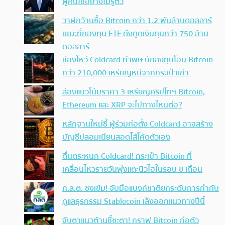
ผู้คนใช้อย่างไม่รู้ตัว
วาฬกว้านซื้อ Bitcoin กว่า 1.2 พันล้านดอลลาร์
ขณะที่กองทุน ETF ดึงดูดเงินทุนกว่า 750 ล้าน
ดอลลาร์
ช่องโหว่ Coldcard ทำพิษ นักลงทุนโอน Bitcoin
กว่า 210,000 เหรียญหนีจากกระเป๋าเก่า
ส่องแนวโน้มราคา 3 เหรียญคริปโทฯ Bitcoin,
Ethereum และ XRP จะไปทางไหนต่อ?
หลักฐานใหม่ชี้ ผู้ร่วมก่อตั้ง Coldcard อาจสร้าง
บัญชีปลอมเนียนสอดไส้โค้ดตัวเอง
ตื่นตระหนก Coldcard! กระเป๋า Bitcoin ที่
เคลื่อนไหวรายวันพุ่งแตะนิวไฮในรอบ 8 เดือน
ก.ล.ต. ชงเข้ม! จับมือแบงก์ชาติยกระดับการกำกับ
ดูแลธุรกรรม Stablecoin เล็งออกแนวทางปีนี้
จับตาแนวต้านชี้ชะตา! กราฟ Bitcoin ก่อตัว