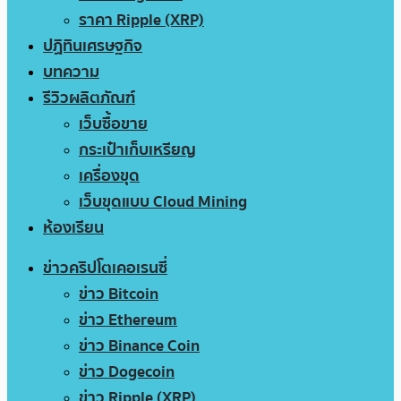
ราคา Ripple (XRP)
ปฏิทินเศรษฐกิจ
บทความ
รีวิวผลิตภัณฑ์
เว็บซื้อขาย
กระเป๋าเก็บเหรียญ
เครื่องขุด
เว็บขุดแบบ Cloud Mining
ห้องเรียน
ข่าวคริปโตเคอเรนซี่
ข่าว Bitcoin
ข่าว Ethereum
ข่าว Binance Coin
ข่าว Dogecoin
ข่าว Ripple (XRP)