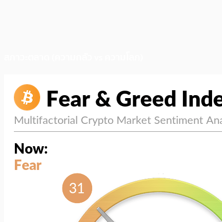
สภาวะตลาด (ความกลัว vs ความโลภ)