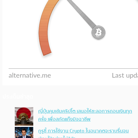
ประเด็นล่าสุด
ญี่ปุ่นคุมเข้มคริปโต เสนอให้ชะลอการถอนเงินทุก
ครั้ง เพื่อสกัดแก๊งมิจฉาชีพ
กูรูชี้ การใช้งาน Crypto ในอนาคตจะราบรื่นจน