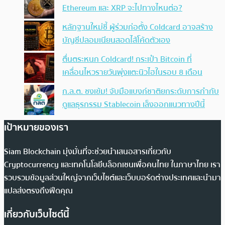
Ethereum และ XRP จะไปทางไหนต่อ?
หลักฐานใหม่ชี้ ผู้ร่วมก่อตั้ง Coldcard อาจสร้าง
บัญชีปลอมเนียนสอดไส้โค้ดตัวเอง
ตื่นตระหนก Coldcard! กระเป๋า Bitcoin ที่
เคลื่อนไหวรายวันพุ่งแตะนิวไฮในรอบ 8 เดือน
ก.ล.ต. ชงเข้ม! จับมือแบงก์ชาติยกระดับการกำกับ
ดูแลธุรกรรม Stablecoin เล็งออกแนวทางปีนี้
เป้าหมายของเรา
Siam Blockchain มุ่งมั่นที่จะช่วยนำเสนอสารเกี่ยวกับ
Cryptocurrency และเทคโนโลยีบล็อกเชนเพื่อคนไทย ในภาษาไทย เรา
รวบรวมข้อมูลส่วนใหญ่จากเว็บไซต์และเว็บบอร์ดต่างประเทศและนำมา
แปลส่งตรงถึงฟีดคุณ
เกี่ยวกับเว็บไซต์นี้