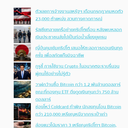
ตัวเลขการจ้างงานสหรัฐฯ เดือนกรกฎาคมหดตัว
23,000 ตำแหน่ง สวนทางคาดการณ์
รัสเซียทลายเครือข่ายคริปโตเถื่อน หลังพบหลอก
เงินประชาชนส่งไปเป็นท่อน้ำเลี้ยงยูเครน
ญี่ปุ่นคุมเข้มคริปโต เสนอให้ชะลอการถอนเงินทุก
ครั้ง เพื่อสกัดแก๊งมิจฉาชีพ
กูรูชี้ การใช้งาน Crypto ในอนาคตจะราบรื่นจน
ผู้คนใช้อย่างไม่รู้ตัว
วาฬกว้านซื้อ Bitcoin กว่า 1.2 พันล้านดอลลาร์
ขณะที่กองทุน ETF ดึงดูดเงินทุนกว่า 750 ล้าน
ดอลลาร์
ช่องโหว่ Coldcard ทำพิษ นักลงทุนโอน Bitcoin
กว่า 210,000 เหรียญหนีจากกระเป๋าเก่า
ส่องแนวโน้มราคา 3 เหรียญคริปโทฯ Bitcoin,