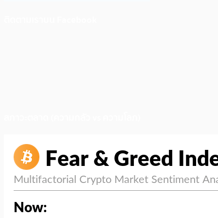
ติดตามเราบน Facebook
สภาวะตลาด (ความกลัว vs ความโลภ)