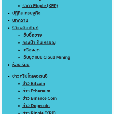
ราคา Ripple (XRP)
ปฏิทินเศรษฐกิจ
บทความ
รีวิวผลิตภัณฑ์
เว็บซื้อขาย
กระเป๋าเก็บเหรียญ
เครื่องขุด
เว็บขุดแบบ Cloud Mining
ห้องเรียน
ข่าวคริปโตเคอเรนซี่
ข่าว Bitcoin
ข่าว Ethereum
ข่าว Binance Coin
ข่าว Dogecoin
ข่าว Ripple (XRP)