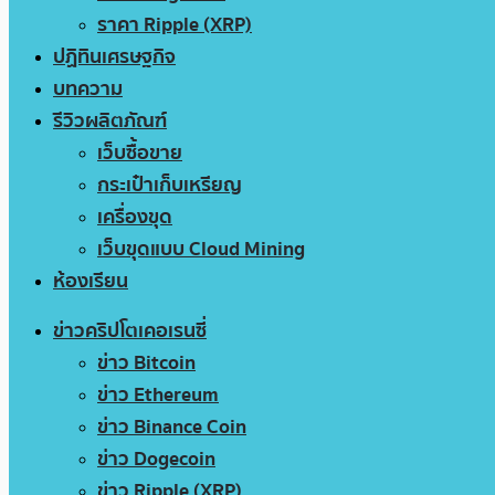
ราคา Ripple (XRP)
ปฏิทินเศรษฐกิจ
บทความ
รีวิวผลิตภัณฑ์
เว็บซื้อขาย
กระเป๋าเก็บเหรียญ
เครื่องขุด
เว็บขุดแบบ Cloud Mining
ห้องเรียน
ข่าวคริปโตเคอเรนซี่
ข่าว Bitcoin
ข่าว Ethereum
ข่าว Binance Coin
ข่าว Dogecoin
ข่าว Ripple (XRP)