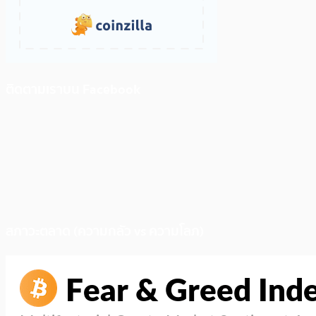
ติดตามเราบน Facebook
สภาวะตลาด (ความกลัว vs ความโลภ)