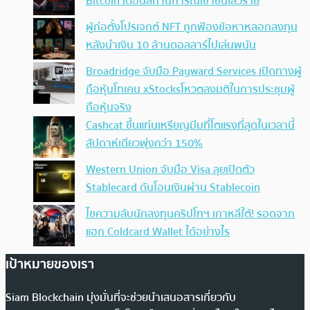
Bitcoin เตือนสถานการณ์เข้าขั้นเลวร้าย
ผู้ก่อตั้งโปรเจกต์ NFT ถูกฟ้องข้อหาหลอกลงทุน
หลังนำเงิน 10 ล้านดอลลาร์ไปเล่นพนัน
Broadridge จับมือ Payward Services เปิดทางผู้
ถือหุ้นโทเคน xStocksโหวตลงมติในการประชุมผู้
ถือหุ้นจริง
Cashcat ขึ้นแท่นเหรียญมีมที่โตแรงที่สุดในเวลานี้
สัปดาห์เดียวพุ่งกว่า 150%
Western Union จับมือ Visa ลุยเปิดตัว
Stablecard ดันโอนเงินผ่าน Stablecoin
ไขความลับนักลงทุนคริปโทฯ เกาหลีใต้! รอดจาก
แฮก Coldcard Wallet ได้อย่างไร
เป้าหมายของเรา
Siam Blockchain มุ่งมั่นที่จะช่วยนำเสนอสารเกี่ยวกับ