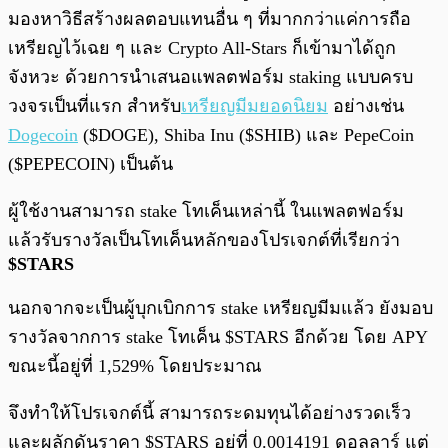
มองหาวิธีสร้างผลตอบแทนอื่น ๆ ที่มากกว่าแค่การถือ
เหรียญไว้เฉย ๆ และ Crypto All-Stars ก็เข้ามาได้ถูก
จังหวะ ด้วยการนำเสนอแพลตฟอร์ม staking แบบครบ
วงจรเป็นที่แรก สำหรับ
เหรียญมีมยอดนิยม
อย่างเช่น
Dogecoin
($DOGE), Shiba Inu ($SHIB) และ PepeCoin
($PEPECOIN) เป็นต้น
ผู้ใช้งานสามารถ stake โทเค็นเหล่านี้ ในแพลตฟอร์ม
แล้วรับรางวัลเป็นโทเค็นหลักของโปรเจกต์ที่เรียกว่า
$STARS
นอกจากจะเป็นผู้บุกเบิกการ stake เหรียญมีมแล้ว ยังมอบ
รางวัลจากการ stake โทเค็น $STARS อีกด้วย โดย APY
ขณะนี้อยู่ที่ 1,529% โดยประมาณ
จึงทำให้โปรเจกต์นี้ สามารถระดมทุนได้อย่างรวดเร็ว
และผลักดันราคา $STARS อยู่ที่ 0.0014191 ดอลลาร์ แต่