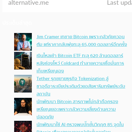
ประเด็นล่าสุด
Jim Cramer เทขาย Bitcoin เพราะกลัวภัยควอน
ตัม แต่ราคากลับพุ่งทะลุ 65,000 ดอลลาร์อีกครั้ง
เงินไหลเข้า Bitcoin ETF ทะลุ 620 ล้านดอลลาร์
หลังช่องโหว่ Coldcard ทำลายความเชื่อมั่นการ
เก็บเหรียญเอง
Tether รุกขยายธุรกิจ Tokenization สู่
ซาอุดีอาระเบียประเดิมด้วยอสังหาริมทรัพย์ระดับ
สถาบัน
นักพัฒนา Bitcoin สารภาพไม่กล้าถือครอง
เหรียญเยอะเพราะกลัวความเสี่ยงด้านความ
ปลอดภัย
นักพัฒนาใช้ AI ตรวจพบบั๊กขั้นวิกฤต 85 จุดใน