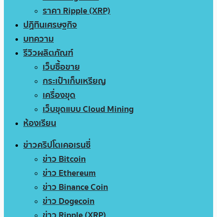
ราคา Ripple (XRP)
ปฏิทินเศรษฐกิจ
บทความ
รีวิวผลิตภัณฑ์
เว็บซื้อขาย
กระเป๋าเก็บเหรียญ
เครื่องขุด
เว็บขุดแบบ Cloud Mining
ห้องเรียน
ข่าวคริปโตเคอเรนซี่
ข่าว Bitcoin
ข่าว Ethereum
ข่าว Binance Coin
ข่าว Dogecoin
ข่าว Ripple (XRP)