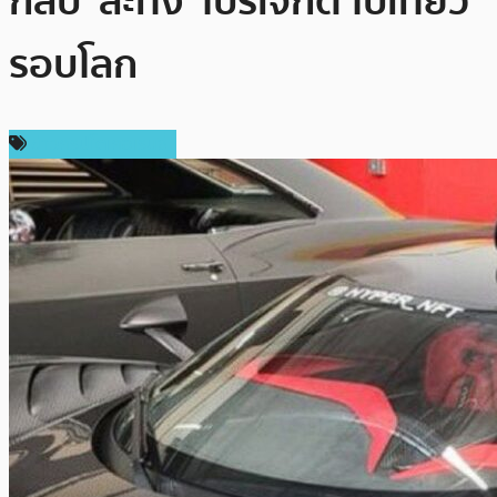
กลับ ‘ละทิ้ง’ โปรเจกต์ ไปเที่ยว
รอบโลก
ข่าวคริปโตเคอเรนซี่