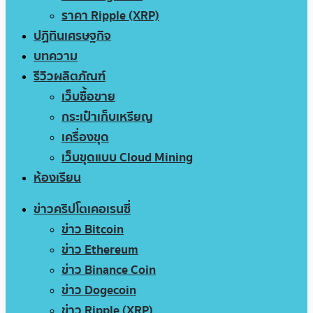
ราคา Ripple (XRP)
ปฏิทินเศรษฐกิจ
บทความ
รีวิวผลิตภัณฑ์
เว็บซื้อขาย
กระเป๋าเก็บเหรียญ
เครื่องขุด
เว็บขุดแบบ Cloud Mining
ห้องเรียน
ข่าวคริปโตเคอเรนซี่
ข่าว Bitcoin
ข่าว Ethereum
ข่าว Binance Coin
ข่าว Dogecoin
ข่าว Ripple (XRP)