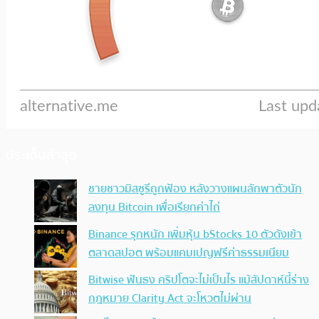
ประเด็นล่าสุด
ชายชาวมิสซูรีถูกฟ้อง หลังวางแผนลักพาตัวนัก
ลงทุน Bitcoin เพื่อเรียกค่าไถ่
Binance รุกหนัก เพิ่มหุ้น bStocks 10 ตัวดังเข้า
ตลาดสปอต พร้อมแคมเปญฟรีค่าธรรมเนียม
Bitwise ฟันธง คริปโตจะไม่เป็นไร แม้สัปดาห์นี้ร่าง
กฎหมาย Clarity Act จะโหวตไม่ผ่าน