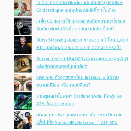
‘อ.ตั๊ม’ ถอดปลั้ก Blockclock เก็บเข้าตู้ หวั่นพิษ
Coldcard ลุกลามสู่อุปกรณ์คริปโทฯ ในบ้าน
เหยื่อ Coldcard ใช้ Bitcoin ส่งข้อความหาโจรขอ
คืนเงิน ตัดพ้อชีวิตโอนกลับมาสักนิดก็ยังดี
จับตา Strategy ส่อแววเทขายรอบ 4 ? โอน 1,030
BTC มูลค่าทะลุ 2 พันล้านบาท ออกจากกระเป๋า
Bitcoin ทรงตัว $64,000 สวนทางหุ้นสหรัฐฯ ATH
หลังข้อตกลงฮอร์มุซใกล้ยุติ
S&P 500 ทำจุดสูงสุดใหม่ แต่ Bitcoin ไม่ตาม
ตลาดเปลี่ยน หรือ คนเปลี่ยน?
3 เหตุผลทำไมราคา Cardano (Ada) ถึงพุ่งแรง
22% ในสัปดาห์เดียว
นักลงทุน Uber รุ่นแรก แนะนำให้เทขาย Bitcoin
เพื่อไปซื้อ Solana และ Bittensor (TAO) แทน