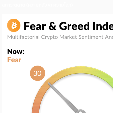
สภาวะตลาด (ความกลัว vs ความโลภ)