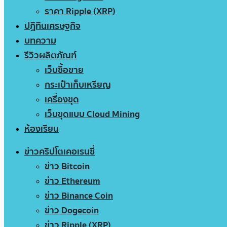
ราคา Ripple (XRP)
ปฏิทินเศรษฐกิจ
บทความ
รีวิวผลิตภัณฑ์
เว็บซื้อขาย
กระเป๋าเก็บเหรียญ
เครื่องขุด
เว็บขุดแบบ Cloud Mining
ห้องเรียน
ข่าวคริปโตเคอเรนซี่
ข่าว Bitcoin
ข่าว Ethereum
ข่าว Binance Coin
ข่าว Dogecoin
ข่าว Ripple (XRP)