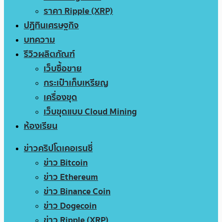
ราคา Ripple (XRP)
ปฏิทินเศรษฐกิจ
บทความ
รีวิวผลิตภัณฑ์
เว็บซื้อขาย
กระเป๋าเก็บเหรียญ
เครื่องขุด
เว็บขุดแบบ Cloud Mining
ห้องเรียน
ข่าวคริปโตเคอเรนซี่
ข่าว Bitcoin
ข่าว Ethereum
ข่าว Binance Coin
ข่าว Dogecoin
ข่าว Ripple (XRP)