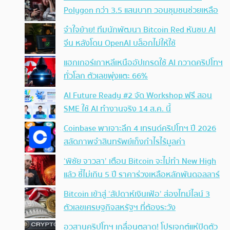
Polygon กว่า 3.5 แสนบาท วอนชุมชนช่วยเหลือ
จำใจย้าย! ทีมนักพัฒนา Bitcoin Red หันซบ AI
จีน หลังโดน OpenAI บล็อกไม่ให้ใช้
แฮกเกอร์เกาหลีเหนืออัปเกรดใช้ AI กวาดคริปโทฯ
ทั่วโลก ตัวเลขพุ่งแตะ 66%
AI Future Ready #2 จัด Workshop ฟรี สอน
SME ใช้ AI ทำงานจริง 14 ส.ค. นี้
Coinbase พาเจาะลึก 4 เทรนด์คริปโทฯ ปี 2026
สลัดภาพจำสินทรัพย์เก็งกำไรไร้มูลค่า
‘พิชัย จาวลา’ เตือน Bitcoin จะไม่ทำ New High
แล้ว ชี้ไม่เกิน 5 ปี ราคาร่วงเหลือหลักพันดอลลาร์
Bitcoin เข้าสู่ ‘สัปดาห์เงินเฟ้อ’ ส่องไทม์ไลน์ 3
ตัวเลขเศรษฐกิจสหรัฐฯ ที่ต้องระวัง
อวสานคริปโทฯ เกลื่อนตลาด! โปรเจกต์แห่ปิดตัว