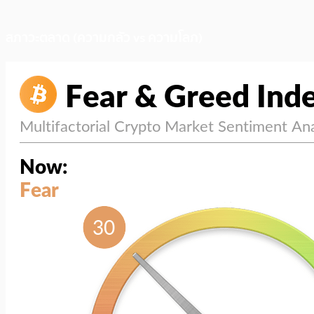
สภาวะตลาด (ความกลัว vs ความโลภ)