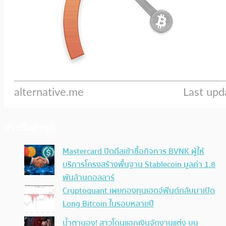
ประเด็นล่าสุด
Mastercard ปิดดีลเข้าซื้อกิจการ BVNK ผู้ให้
บริการโครงสร้างพื้นฐาน Stablecoin มูลค่า 1.8
พันล้านดอลลาร์
Cryptoquant เผยกองทุนเฮดจ์ฟันด์กลับมาเปิด
Long Bitcoin ในรอบหลายปี
น้ำตานอง! สาวโดนแฮกเงินจัดงานแต่ง บน